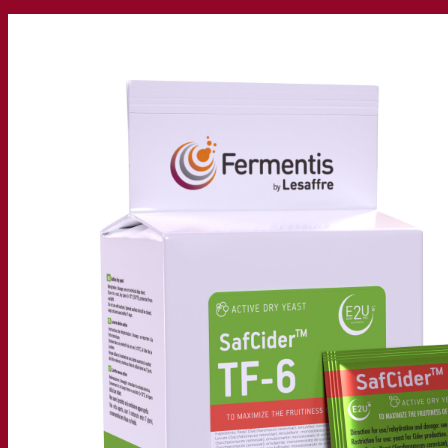
我们的公司
关于我们
发酵专家
Fermentis 园区
充满热情的团队
支持创造力
Lesaffre集团
研究与开发
产品特性
产品开发
我们的品牌
SafYeast™
All In 1
Fermentis 学院
其他服务
委托制造
酒水饮料品鉴
发酵解决方案
啤酒