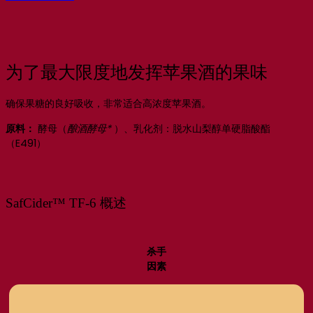
为了最大限度地发挥苹果酒的果味
确保果糖的良好吸收，非常适合高浓度苹果酒。
原料：
酵母（
酿酒酵母*
）、乳化剂：脱水山梨醇单硬脂酸酯
（E491）
SafCider™ TF-6 概述
杀手
因素