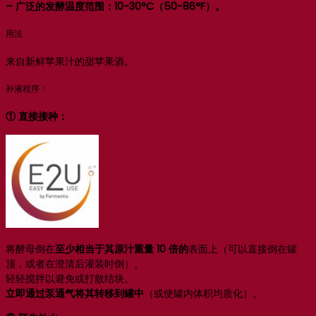
– 广泛的发酵温度范围：10-30°C（50-86°F）。
用法
来自新鲜苹果汁的甜苹果酒。
补液程序：
① 直接接种：
将酵母倒在
至少相当于其原汁重量 10 倍的
表面上（可以直接倒在罐
顶，或者在澄清后灌装时倒）。
轻轻搅拌以避免或打散结块。
立即通过泵通气将其转移到罐中
（或使罐内体积均质化）。