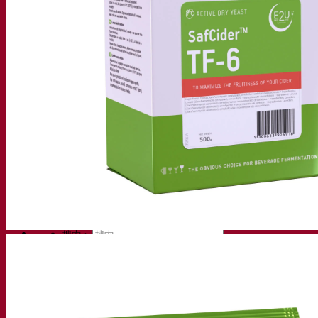
知识中心
专家见解
常见问题解答
视频
网络研讨会的录音
文档
啤酒技巧与窍门
葡萄酒文献
烈酒文献
Fermentis 应用
Fermentis 应用
找到我们
活动日历
经销商名单
让我们谈一谈
消息
搜索：
Contact