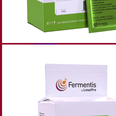
活性干酵母啤酒
细菌
发酵助剂啤酒
啤酒功能性产品
啤酒风格
葡萄酒
用于葡萄酒的干活性酵母
酶
葡萄酒发酵助剂
葡萄酒功能性产品
苹果酒
用于制作苹果酒的干活性酵母
烈酒
用于烈酒的干活性酵母
其他饮料
用于其他饮料的干活性酵母
克瓦斯
高粱
咖啡
Fermentis 学院
Fermentis 学院
资源