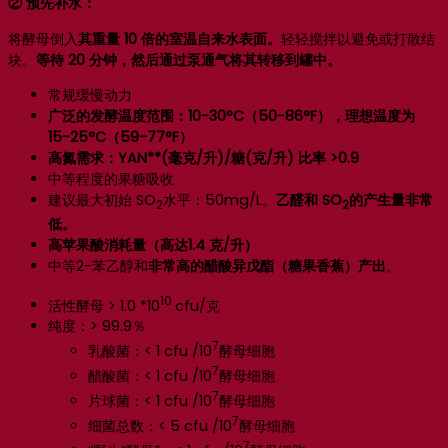
② 预先补水：
将酵母倒入
其重量 10 倍的室温自来水表面。
轻轻搅拌以避免或打散结
块。
等待 20 分钟，然后通过泵通气将其转移到罐中。
常规缓慢动力
广泛的发酵温度范围：10-30°C（50-86°F），理想温度为
15-25°C（59-77°F）
高氮需求：YAN**(毫克/升)/糖(克/升) 比率 >0.9
中等程度的果糖吸收
建议最大初始 SO
水平：50mg/L。
乙醛和 SO
的产生量非常
2
2
低。
高苹果酸消耗量（高达1.4 克/升）
中等2-苯乙醇和
非常高的醋酸异戊酯（糖果香蕉）产出
。
10
活性酵母 > 1.0 *10
cfu/克
纯度：> 99.9％
7
乳酸菌：< 1 cfu /10
酵母细胞
7
醋酸菌：< 1 cfu /10
酵母细胞
7
片球菌：< 1 cfu /10
酵母细胞
7
细菌总数：< 5 cfu /10
酵母细胞
7