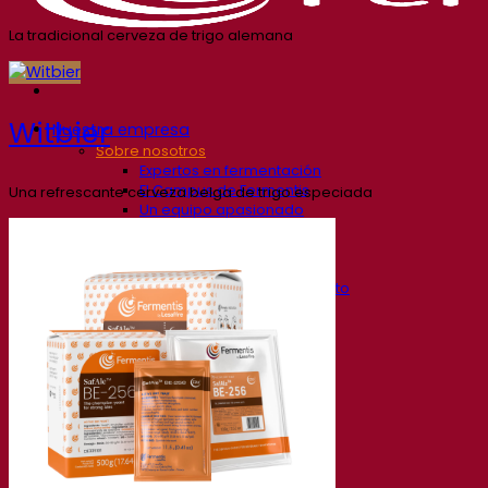
La tradicional cerveza de trigo alemana
Witbier
Nuestra empresa
Sobre nosotros
Expertos en fermentación
El Campus de Fermentis
Una refrescante cerveza belga de trigo especiada
Un equipo apasionado
Apoyando la creatividad
Grupo Lesaffre
Investigación y desarrollo
Caracterización del producto
Desarrollo de productos
Nuestras marcas
SafYeast™
All In 1
Academia Fermentis
Otros servicios
Toll manufacturing
Catas de bebidas
Soluciones de fermentación
Cerveza