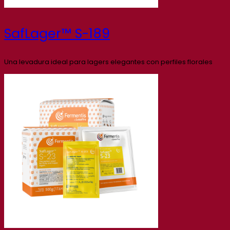
SafLager™ S-189
Una levadura ideal para lagers elegantes con perfiles florales