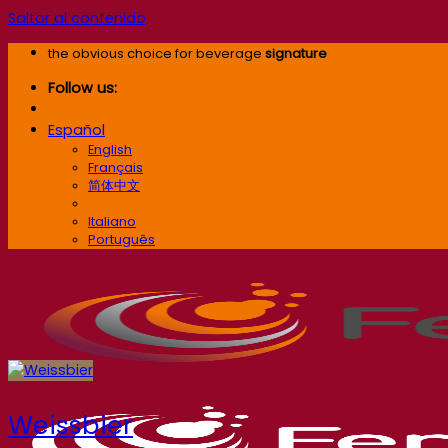
Saltar al contenido
the obvious choice for beverage
signature
Follow us:
Español
English
Français
简体中文
Español
Italiano
Português
Weissbier