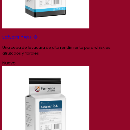
SafSpirit™ WFF-8
Una cepa de levadura de alto rendimiento para whiskies
afrutados y florales
Nuevo