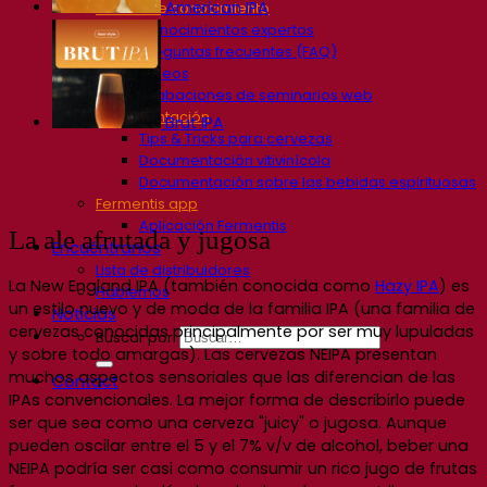
American IPA
Centro de conocimiento
Conocimientos expertos
Preguntas frecuentes (FAQ)
Videos
Grabaciones de seminarios web
Documentación
Brut IPA
Tips & Tricks para cervezas
Documentación vitivinícola
Documentación sobre las bebidas espirituosas
Fermentis app
Aplicación Fermentis
La ale afrutada y jugosa
Encuéntranos
Lista de distribuidores
La New England IPA (también conocida como
Hazy IPA
) es
Hablemos
un estilo nuevo y de moda de la familia IPA (una familia de
Noticias
cervezas conocidas principalmente por ser muy lupuladas
Buscar por:
y sobre todo amargas). Las cervezas NEIPA presentan
muchos aspectos sensoriales que las diferencian de las
Contact
IPAs convencionales. La mejor forma de describirlo puede
ser que sea como una cerveza "juicy" o jugosa. Aunque
pueden oscilar entre el 5 y el 7% v/v de alcohol, beber una
NEIPA podría ser casi como consumir un rico jugo de frutas