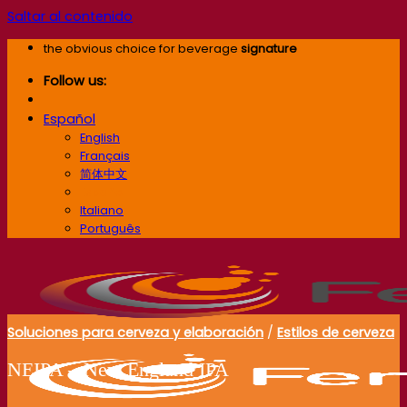
Saltar al contenido
the obvious choice for beverage
signature
Follow us:
Español
English
Français
简体中文
Español
Italiano
Português
Soluciones para cerveza y elaboración
/
Estilos de cerveza
NEIPA – New England IPA