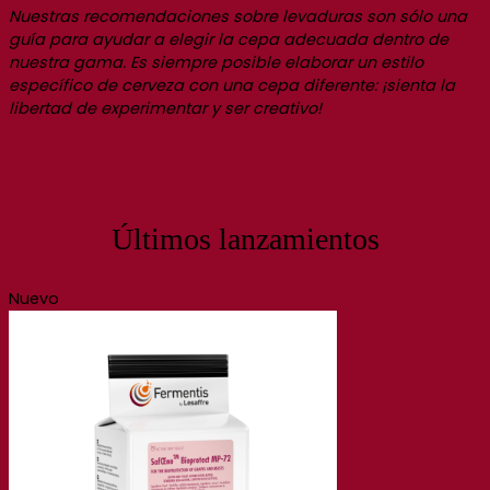
Nuestras recomendaciones sobre levaduras son sólo una
guía para ayudar a elegir la cepa adecuada dentro de
nuestra gama. Es siempre posible elaborar un estilo
específico de cerveza con una cepa diferente: ¡sienta la
libertad de experimentar y ser creativo!
Últimos lanzamientos
Nuevo