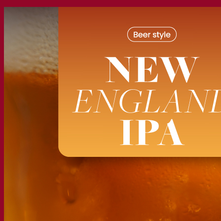
Nuestra empresa
Sobre nosotros
Expertos en fermentación
El Campus de Fermentis
Un equipo apasionado
Apoyando la creatividad
Grupo Lesaffre
Investigación y desarrollo
Caracterización del producto
Desarrollo de productos
Nuestras marcas
SafYeast™
All In 1
Academia Fermentis
Otros servicios
Toll manufacturing
Catas de bebidas
Soluciones de fermentación
Cerveza