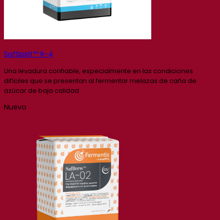
SafSpirit™ R-4
Una levadura confiable, especialmente en las condiciones
difíciles que se presentan al fermentar melazas de caña de
azúcar de baja calidad
Nuevo