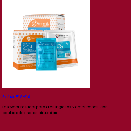
SafAle™ S-04
La levadura ideal para ales inglesas y americanas, con
equlibradas notas afrutadas