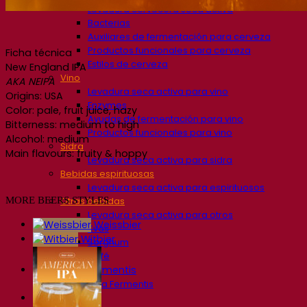
Levadura cervecera seca activa
Bacterias
Auxiliares de fermentación para cerveza
Productos funcionales para cerveza
Ficha técnica
Estilos de cerveza
New England IPA
Vino
AKA NEIPA
Levadura seca activa para vino
Origins: USA
Enzymes
Color: pale, fruit juice, hazy
Ayudas de fermentación para vino
Bitterness: medium to high
Productos funcionales para vino
Alcohol: medium
Sidra
Main flavours: fruity & hoppy
Levadura seca activa para sidra
Bebidas espirituosas
Levadura seca activa para espirituosos
MORE BEERS STYLES
Otras bebidas
Levadura seca activa para otros
Weissbier
Kvas
Witbier
Sorghum
Café
Academia Fermentis
Academia Fermentis
Recursos