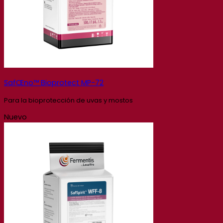
SafŒno™ Bioprotect MP-72
Para la bioprotección de uvas y mostos
Nuevo