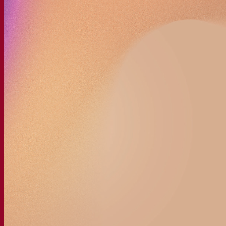
La nostra azienda
Chi siamo
Esperto di fermentazione
Il Campus Fermentis
Un team appassionato
Sostenere la creatività
Gruppo Lesaffre
Ricerca e sviluppo
Caratterizzazione del prodotto
Sviluppo del prodotto
I nostri marchi
SafYeast™
All In 1
Fermentis Academy™
Altri servizi
Produzione in conto terzi
Degustazioni di bevande