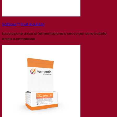
SafSour™ Fruit Intuition
La soluzione unica di fermentazione a secco per birre fruttate
acide e complesse