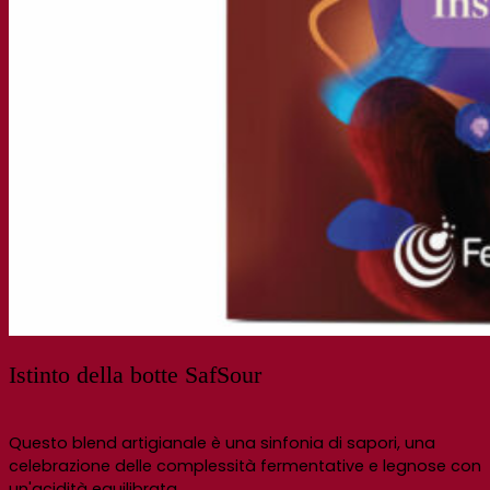
Istinto della botte SafSour
Questo blend artigianale è una sinfonia di sapori, una
celebrazione delle complessità fermentative e legnose con
un'acidità equilibrata.