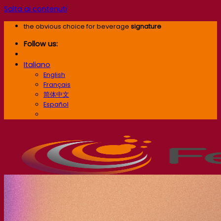
Salta ai contenuti
the obvious choice for beverage
signature
Follow us:
Italiano
English
Français
简体中文
Español
Italiano