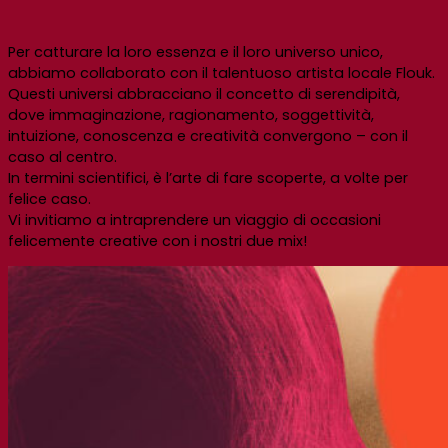
Per catturare la loro essenza e il loro universo unico,
abbiamo collaborato con il talentuoso artista locale Flouk.
Questi universi abbracciano il concetto di serendipità,
dove immaginazione, ragionamento, soggettività,
intuizione, conoscenza e creatività convergono – con il
caso al centro.
In termini scientifici, è l’arte di fare scoperte, a volte per
felice caso.
Vi invitiamo a intraprendere un viaggio di occasioni
felicemente creative con i nostri due mix!