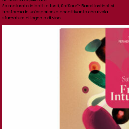
Se maturato in botti o fusti, SafSour™ Barrel Instinct si
trasforma in un'esperienza accattivante che rivela
sfumature di legno e di vino.