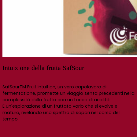
Intuizione della frutta SafSour
SafSourTM Fruit Intuition, un vero capolavoro di
fermentazione, promette un viaggio senza precedenti nella
complessità della frutta con un tocco di acidità.
È un'esplorazione di un fruttato vario che si evolve e
matura, rivelando uno spettro di sapori nel corso del
tempo.