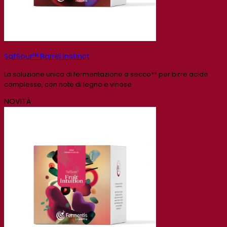
SafSour™ Barrel Instinct
La soluzione unica di fermentazione a secco** per birre acide
complesse, con note di legno e vinose
NOVITÀ