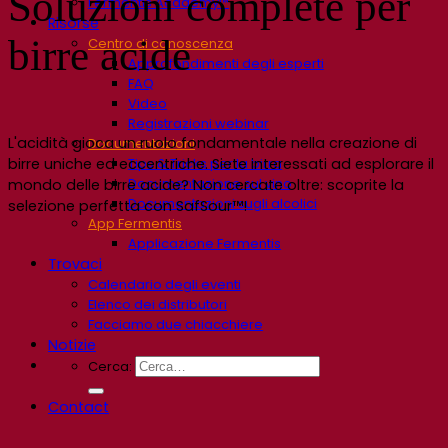
Soluzioni complete per
Fermentis Academy™
Risorse
birre acide
Centro di conoscenza
Approfondimenti degli esperti
FAQ
Video
Registrazioni webinar
L'acidità gioca un ruolo fondamentale nella creazione di
Documentazioni
Tips & Tricks per la birra
birre uniche ed eccentriche. Siete interessati ad esplorare il
Documentazione sul vino
mondo delle birre acide? Non cercate oltre: scoprite la
Documentazioni sugli alcolici
selezione perfetta con SafSour™!
App Fermentis
Applicazione Fermentis
Trovaci
Calendario degli eventi
Elenco dei distributori
Facciamo due chiacchiere
Notizie
Cerca:
Contact