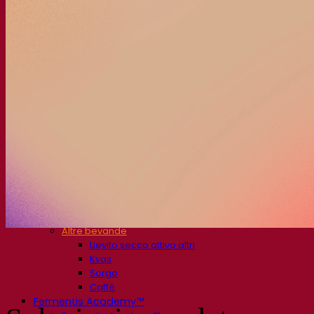
Soluzioni per la fermentazione
Birra
Birra con lievito secco attivo
Batteri
La fermentazione aiuta la birra
Prodotti funzionali birra
Stili di birra
Il vino
Lievito secco attivo per vino
Enzimi
La fermentazione aiuta il vino
Prodotti funzionali vino
Sidro
Lievito secco attivo di sidro
Spiriti
Lievito secco attivo per distillati
Altre bevande
Lievito secco attivo altri
Kvas
Sorgo
Caffè
Fermentis Academy™