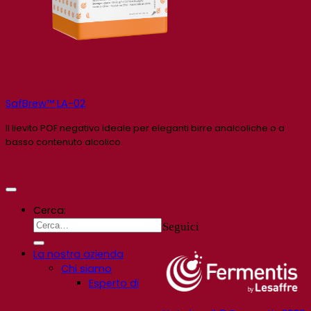
SafBrew™ LA-02
Il lievito POF negativo ideale per eleganti birre analcoliche o a
basso contenuto alcolico.
Cerca:
Seguici
La nostra azienda
Chi siamo
Esperto di