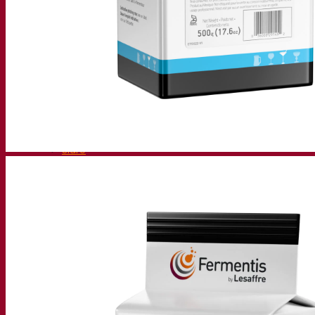
Birra con lievito secco attivo
Batteri
La fermentazione aiuta la birra
Prodotti funzionali birra
Stili di birra
Il vino
Lievito secco attivo per vino
Enzimi
La fermentazione aiuta il vino
Prodotti funzionali vino
Sidro
Lievito secco attivo di sidro
Spiriti
Lievito secco attivo per distillati
Altre bevande
Lievito secco attivo altri
Kvas
Sorgo
Caffè
Fermentis Academy™
Fermentis Academy™
Risorse