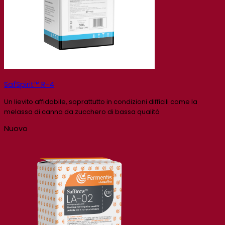
SafSpirit™ R-4
Un lievito affidabile, soprattutto in condizioni difficili come la
melassa di canna da zucchero di bassa qualità
Nuovo