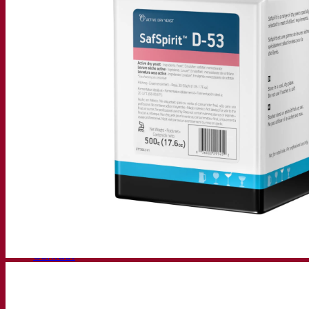
Centro di conoscenza
Approfondimenti degli esperti
FAQ
Video
Registrazioni webinar
Documentazioni
Tips & Tricks per la birra
Documentazione sul vino
Documentazioni sugli alcolici
App Fermentis
Applicazione Fermentis
Trovaci
Calendario degli eventi
Elenco dei distributori
Facciamo due chiacchiere
Notizie
Cerca:
Contact