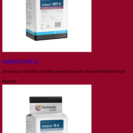
SafSpirit™ WFF-8
Un ceppo di lievito ad alte prestazioni per whisky fruttati e fiorali
Nuovo