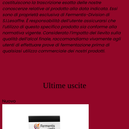
costituiscono la trascrizione esatta delle nostre
conoscenze relative al prodotto alla data indicata. Essi
sono di proprietà esclusiva di Fermentis-Division di
S.I.Lesaffre. È responsabilità dell’utente assicurarsi che
l’utilizzo di questo specifico prodotto sia conforme alla
normativa vigente. Considerato l’impatto del lievito sulla
qualità dell’alcol finale, raccomandiamo vivamente agli
utenti di effettuare prove di fermentazione prima di
qualsiasi utilizzo commerciale dei nostri prodotti.
Ultime uscite
Nuovo