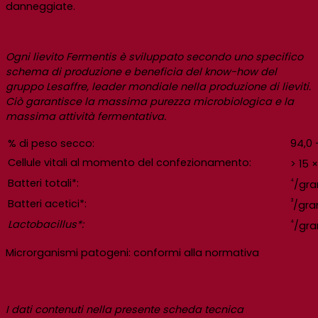
danneggiate.
Ogni lievito Fermentis è sviluppato secondo uno specifico
schema di produzione e beneficia del know-how del
gruppo Lesaffre, leader mondiale nella produzione di lieviti.
Ciò garantisce la massima purezza microbiologica e la
massima attività fermentativa.
% di peso secco:
94,0 
Cellule vitali al momento del confezionamento:
> 15 ×
⁴
Batteri totali*:
/gr
³
Batteri acetici*:
/gr
⁴
Lactobacillus*:
/gr
Microrganismi patogeni: conformi alla normativa
I dati contenuti nella presente scheda tecnica