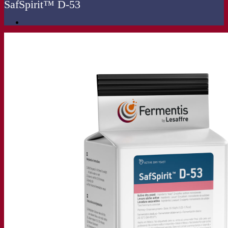
SafSpirit™ D-53
La nostra azienda
Chi siamo
Esperto di fermentazione
Il Campus Fermentis
Un team appassionato
Sostenere la creatività
Gruppo Lesaffre
Ricerca e sviluppo
Caratterizzazione del prodotto
Sviluppo del prodotto
I nostri marchi
SafYeast™
All In 1
Fermentis Academy™
Altri servizi
Produzione in conto terzi
Degustazioni di bevande
Soluzioni per la fermentazione
Birra