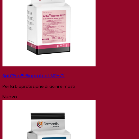
SafŒno™ Bioprotect MP-72
Per la bioprotezione di acini e mosti
Nuovo