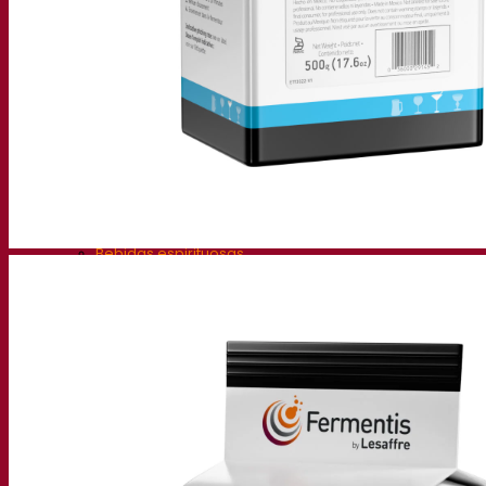
Levadura cervecera seca activa
Bacterias
Auxiliares de fermentación para cerveza
Productos funcionales para cerveza
Estilos de cerveza
Vino
Levadura seca activa para vino
Enzymes
Ayudas de fermentación para vino
Productos funcionales para vino
Sidra
Levadura seca activa para sidra
Bebidas espirituosas
Levadura seca activa para espirituosos
Otras bebidas
Levadura seca activa para otros
Kvas
Sorghum
Café
Academia Fermentis
Academia Fermentis
Recursos
Centro de conocimiento
Conocimientos expertos