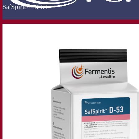
SafSpirit™ D-53
Nuestra empresa
Sobre nosotros
Expertos en fermentación
El Campus de Fermentis
Un equipo apasionado
Apoyando la creatividad
Grupo Lesaffre
Investigación y desarrollo
Caracterización del producto
Desarrollo de productos
Nuestras marcas
SafYeast™
All In 1
Academia Fermentis
Otros servicios
Toll manufacturing
Catas de bebidas
Soluciones de fermentación
Cerveza