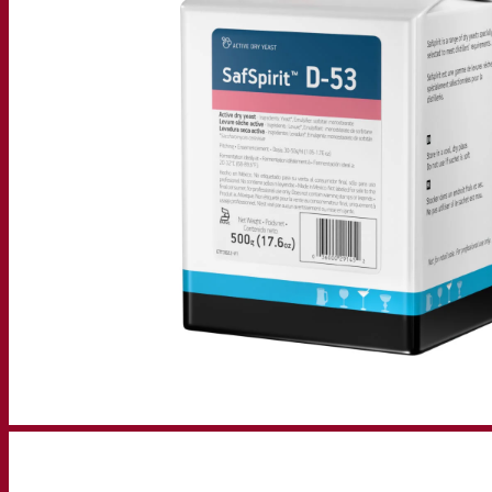
Preguntas frecuentes (FAQ)
Videos
Grabaciones de seminarios web
Documentación
Tips & Tricks para cervezas
Documentación vitivinícola
Documentación sobre las bebidas espirituosas
Fermentis app
Aplicación Fermentis
Encuéntranos
Lista de distribuidores
Hablemos
Noticias
Buscar por:
Contact