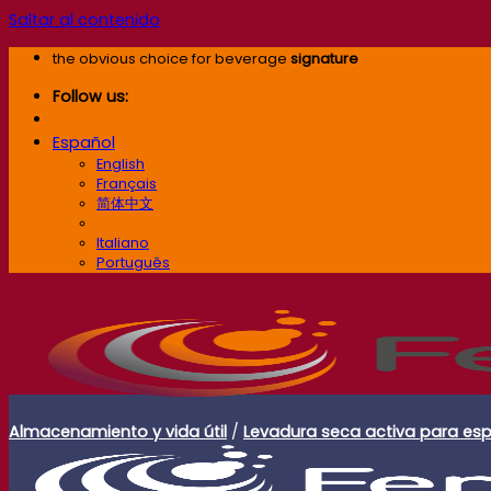
Saltar al contenido
the obvious choice for beverage
signature
Follow us:
Español
English
Français
简体中文
Español
Italiano
Português
Almacenamiento y vida útil
/
Levadura seca activa para esp