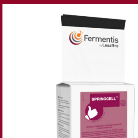
La nostra azienda
Chi siamo
Esperto di fermentazione
Il Campus Fermentis
Un team appassionato
Sostenere la creatività
Gruppo Lesaffre
Ricerca e sviluppo
Caratterizzazione del prodotto
Sviluppo del prodotto
I nostri marchi
SafYeast™
All In 1
Fermentis Academy™
Altri servizi
Produzione in conto terzi
Degustazioni di bevande
Soluzioni per la fermentazione
Birra