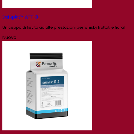
SafSpirit™ WFF-8
Un ceppo di lievito ad alte prestazioni per whisky fruttati e fiorali
Nuovo