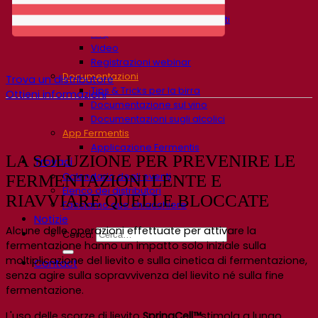
Centro di conoscenza
Approfondimenti degli esperti
FAQ
Video
Registrazioni webinar
Documentazioni
Trova un distributore
Tips & Tricks per la birra
Ottieni informazioni
Documentazione sul vino
Documentazioni sugli alcolici
App Fermentis
Applicazione Fermentis
LA SOLUZIONE PER PREVENIRE LE
Trovaci
Calendario degli eventi
FERMENTAZIONI LENTE E
Elenco dei distributori
RIAVVIARE QUELLE BLOCCATE
Facciamo due chiacchiere
Notizie
Alcune delle operazioni effettuate per attivare la
Cerca:
fermentazione hanno un impatto solo iniziale sulla
moltiplicazione del lievito e sulla cinetica di fermentazione,
Contact
senza agire sulla sopravvivenza del lievito né sulla fine
fermentazione.
L'uso delle scorze di lievito
SpringCell™
stimola a lungo