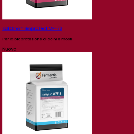
SafŒno™ Bioprotect MP-72
Per la bioprotezione di acini e mosti
Nuovo