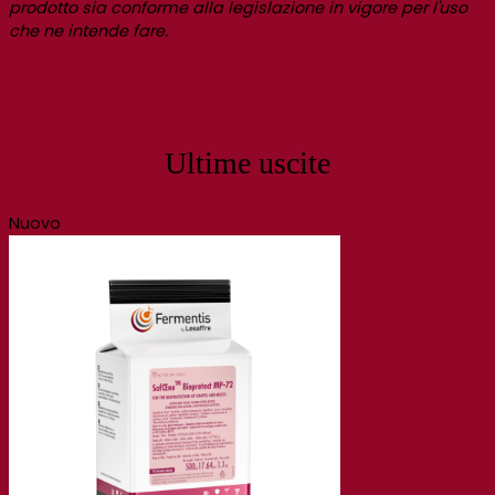
prodotto sia conforme alla legislazione in vigore per l'uso
che ne intende fare.
Ultime uscite
Nuovo