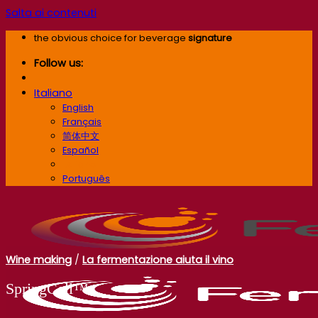
Salta ai contenuti
the obvious choice for beverage
signature
Follow us:
Italiano
English
Français
简体中文
Español
Italiano
Português
Wine making
/
La fermentazione aiuta il vino
SpringCell™