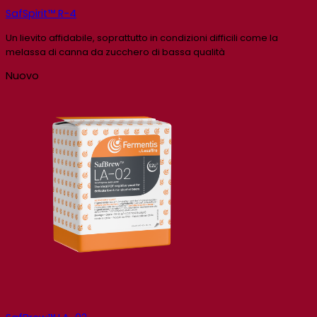
SafSpirit™ R-4
Un lievito affidabile, soprattutto in condizioni difficili come la
melassa di canna da zucchero di bassa qualità
Nuovo