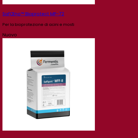
SafŒno™ Bioprotect MP-72
Per la bioprotezione di acini e mosti
Nuovo