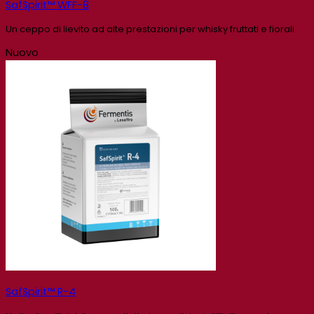
SafSpirit™ WFF-8
Un ceppo di lievito ad alte prestazioni per whisky fruttati e fiorali
Nuovo
SafSpirit™ R-4