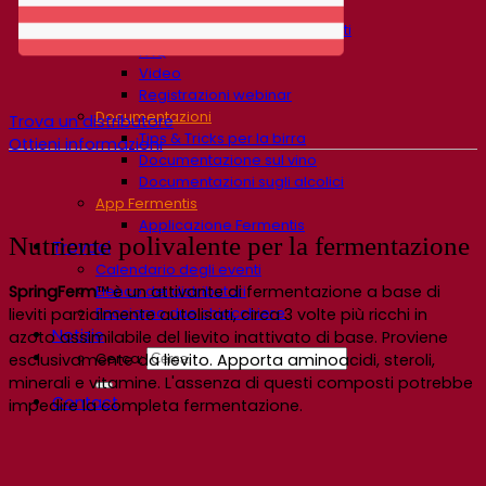
Centro di conoscenza
Approfondimenti degli esperti
FAQ
Video
Registrazioni webinar
Documentazioni
Trova un distributore
Tips & Tricks per la birra
Ottieni informazioni
Documentazione sul vino
Documentazioni sugli alcolici
App Fermentis
Applicazione Fermentis
Nutriente polivalente per la fermentazione
Trovaci
Calendario degli eventi
Elenco dei distributori
SpringFerm
™ è un attivante di fermentazione a base di
Facciamo due chiacchiere
lieviti parzialmente autolisati, circa 3 volte più ricchi in
Notizie
azoto assimilabile del lievito inattivato di base. Proviene
Cerca:
esclusivamente da lievito. Apporta aminoacidi, steroli,
minerali e vitamine. L'assenza di questi composti potrebbe
Contact
impedire la completa fermentazione.