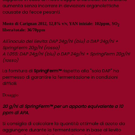
aumenta senza incorrere in deviazioni organolettiche
causate da fecce pesanti.
Mosto di Carignan 2012, 12,8% v/v, YAN iniziale: 102ppm, SO
2
libera/totale: 36/70ppm
All'inoculo del lievito: DAP 24g/hl (blu) o DAP 24g/hl +
SpringFerm 20g/hl (rosso)
A 1.055: DAP 24g/hl (blu) o DAP 24g/hl + SpringFerm 20g/hl
(rosso)
La fornitura di
SpringFerm
™
rispetto alla "sola DAP" ha
permesso di garantire la fermentazione in condizioni
difficili.
Dosaggio
20 g/hl di SpringFerm™ per un apporto equivalente a 10
ppm di APA.
Si consiglia di calcolare la quantità ottimale di azoto da
aggiungere durante la fermentazione in base al lievito