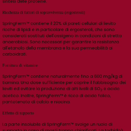
sintesi delle proteine.
Ricchezza di fattori di sopravvivenza (ergosteroli)
SpringFerm™ contiene il 20% di pareti cellulari di lievito
ricche di lipidi e in particolare di ergosteroli, che sono
considerati sostituti dell'ossigeno in condizioni di stretta
anaerobiosi. Sono necessari per garantire la resistenza
all'etanolo della membrana e la sua permeabilità ai
carboidrati.
Fornitura di vitamine
SpringFerm™ contiene naturalmente fino a 600 mg/kg di
tiamina. Una dose sufficiente per coprire il fabbisogno dei
lieviti ed evitare la produzione di alti livelli di SO
e acido
2
acetico. Inoltre, SpringFerm™ è ricco di acido folico,
pantotenato di calcio e niacina.
Effetto di supporto
La parte insolubile di SpringFerm™ svolge un ruolo di
supporto in caso di mosti troppo chiarificati. La torbidità