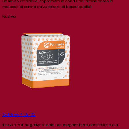
Un lievito affidabile, soprattutto in condizioni difficili come la
melassa di canna da zucchero di bassa qualità
Nuovo
SafBrew™ LA-02
Il lievito POF negativo ideale per eleganti birre analcoliche o a