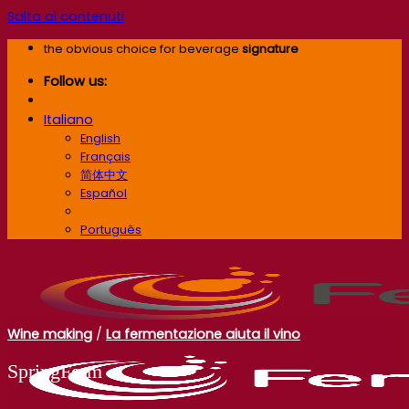
Salta ai contenuti
the obvious choice for beverage
signature
Follow us:
Italiano
English
Français
简体中文
Español
Italiano
Português
Wine making
/
La fermentazione aiuta il vino
SpringFerm