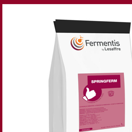
La nostra azienda
Chi siamo
Esperto di fermentazione
Il Campus Fermentis
Un team appassionato
Sostenere la creatività
Gruppo Lesaffre
Ricerca e sviluppo
Caratterizzazione del prodotto
Sviluppo del prodotto
I nostri marchi
SafYeast™
All In 1
Fermentis Academy™
Altri servizi
Produzione in conto terzi
Degustazioni di bevande
Soluzioni per la fermentazione
Birra