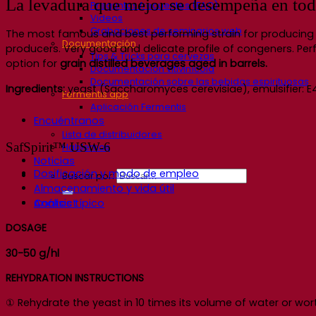
La levadura que mejor se desempeña en tod
Preguntas frecuentes (FAQ)
Videos
Grabaciones de seminarios web
The most famous and best performing strain for producing 
Documentación
producers. Very good and delicate profile of congeners. Perfor
Tips & Tricks para cervezas
option for
grain distilled beverages aged in barrels.
Documentación vitivinícola
Documentación sobre las bebidas espirituosas
Ingredients:
yeast (Saccharomyces cerevisiae), emulsifier: 
Fermentis app
Aplicación Fermentis
Encuéntranos
Lista de distribuidores
SafSpirit™ USW-6
Hablemos
Noticias
Dosificación y modo de empleo
Buscar por:
Almacenamiento y vida útil
Contact
Análisis típico
DOSAGE
30-50 g/hl
REHYDRATION INSTRUCTIONS
① Rehydrate the yeast in 10 times its volume of water or wort