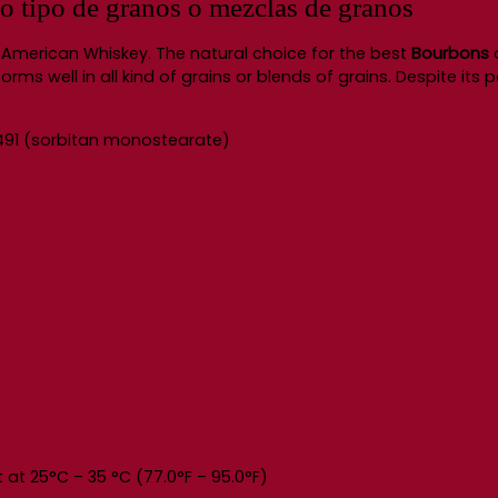
o tipo de granos o mezclas de granos
American Whiskey. The natural choice for the best
Bourbons
d
ms well in all kind of grains or blends of grains. Despite its p
E491 (sorbitan monostearate)
 at 25°C – 35 °C (77.0°F – 95.0°F)