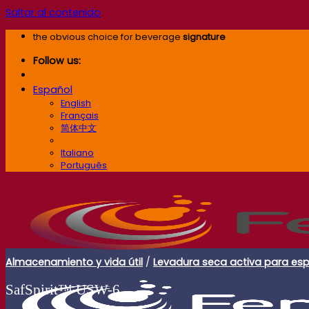
Saltar al contenido
the obvious choice for beverage
signature
Follow us:
Español
English
Français
简体中文
Español
Italiano
Português
Almacenamiento y vida útil
/
Levadura seca activa para esp
SafSpirit™ USW-6