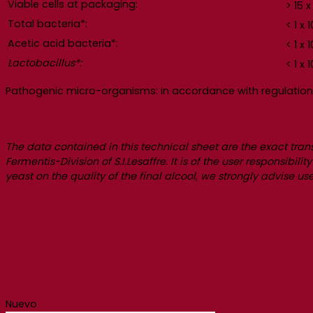
Viable cells at packaging:
> 15 x
Total bacteria*:
< 1 x 1
Acetic acid bacteria*:
< 1 x 1
Lactobacillus*:
< 1 x 1
Pathogenic micro-organisms: in accordance with regulation
The data contained in this technical sheet are the exact tran
Fermentis-Division of S.I.Lesaffre. It is of the user responsibi
yeast on the quality of the final alcool, we strongly advise 
Nuevo