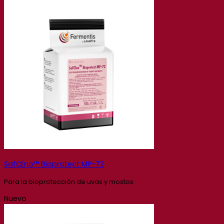
SafŒno™ Bioprotect MP-72
Para la bioprotección de uvas y mostos
Nuevo