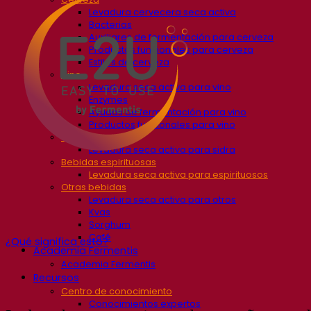
Levadura cervecera seca activa
Bacterias
Auxiliares de fermentación para cerveza
Productos funcionales para cerveza
Estilos de cerveza
Vino
Levadura seca activa para vino
Enzymes
Ayudas de fermentación para vino
Productos funcionales para vino
Sidra
Levadura seca activa para sidra
Bebidas espirituosas
Levadura seca activa para espirituosos
Otras bebidas
Levadura seca activa para otros
Kvas
Sorghum
Café
¿Qué significa esto?
Academia Fermentis
Academia Fermentis
Recursos
Centro de conocimiento
Conocimientos expertos