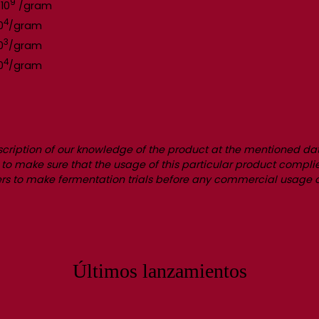
9
 10
/gram
4
0
/gram
3
0
/gram
4
0
/gram
scription of our knowledge of the product at the mentioned dat
lity to make sure that the usage of this particular product compli
users to make fermentation trials before any commercial usage o
Últimos lanzamientos