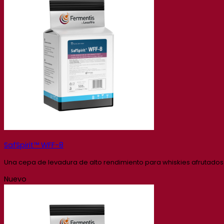
SafSpirit™ WFF-8
Una cepa de levadura de alto rendimiento para whiskies afrutados 
Nuevo