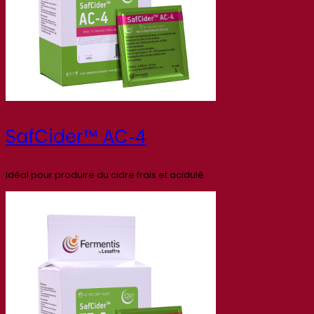
SafCider™ AC‑4
Idéal pour produire du cidre frais et acidulé