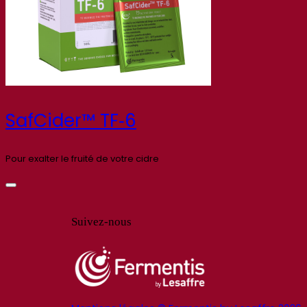
SafCider™ TF‑6
Pour exalter le fruité de votre cidre
Suivez-nous