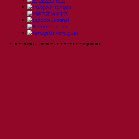
English
Français
简体中文
Español
Italiano
Português
the obvious choice for beverage
signature