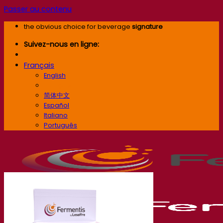
Passer au contenu
the obvious choice for beverage
signature
Suivez-nous en ligne:
Français
English
Français
简体中文
Español
Italiano
Português