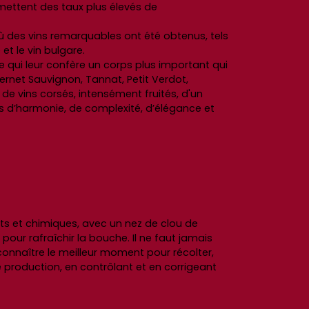
rmettent des taux plus élevés de
ù des vins remarquables ont été obtenus, tels
et le vin bulgare.
ce qui leur confère un corps plus important qui
rnet Sauvignon, Tannat, Petit Verdot,
de vins corsés, intensément fruités, d'un
tés d’harmonie, de complexité, d’élégance et
ts et chimiques, avec un nez de clou de
pour rafraîchir la bouche. Il ne faut jamais
 connaître le meilleur moment pour récolter,
de production, en contrôlant et en corrigeant