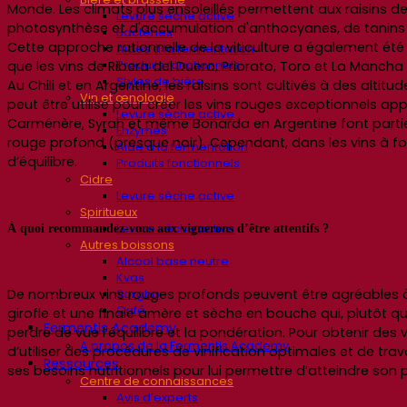
Monde. Les climats plus ensoleillés permettent aux raisins d
Levure sèche active
photosynthèse et d'accumulation d'anthocyanes, de tanins
Bactéries
Cette approche rationnelle de la viticulture a également é
Aides à la fermentation
que les vins de Ribera del Duero, Priorato, Toro et La Mancha d
Produits fonctionnels
Styles de bière
Au Chili et en Argentine, les raisins sont cultivés à des alti
Vin et œnologie
peut être utilisé pour créer les vins rouges exceptionnels 
Levure sèche active
Carménère, Syrah et même Bonarda en Argentine font partie de
Enzymes
rouge profond (presque noir). Cependant, dans les vins à fort
Aide à la fermentation
d’équilibre.
Produits fonctionnels
Cidre
Levure sèche active
Spiritueux
À quoi recommandez-vous aux vignerons d’être attentifs ?
Levure sèche active
Autres boissons
Alcool base neutre
Kvas
De nombreux vins rouges profonds peuvent être agréables à 
Sorgho
Café
girofle et une finale amère et sèche en bouche qui, plutôt qu
Fermentis Academy
perdre de vue l’équilibre et la pondération. Pour obtenir des 
A propos de la Fermentis Academy
d’utiliser des procédures de vinification optimales et de tra
Ressources
ses besoins nutritionnels pour lui permettre d’atteindre son p
Centre de connaissances
Avis d’experts