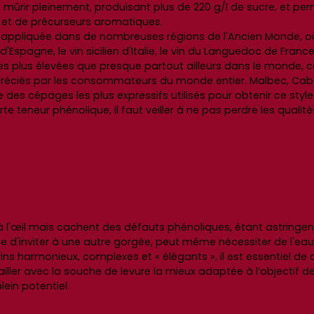
e mûrir pleinement, produisant plus de 220 g/l de sucre, et pe
 et de précurseurs aromatiques.
té appliquée dans de nombreuses régions de l'Ancien Monde, o
'Espagne, le vin sicilien d'Italie, le vin du Languedoc de France 
tudes plus élevées que presque partout ailleurs dans le monde, 
appréciés par les consommateurs du monde entier. Malbec, Cabe
s cépages les plus expressifs utilisés pour obtenir ce style 
e teneur phénolique, il faut veiller à ne pas perdre les quali
l'œil mais cachent des défauts phénoliques, étant astringen
e d'inviter à une autre gorgée, peut même nécessiter de l'eau 
vins harmonieux, complexes et « élégants », il est essentiel de
vailler avec la souche de levure la mieux adaptée à l’objectif 
lein potentiel.