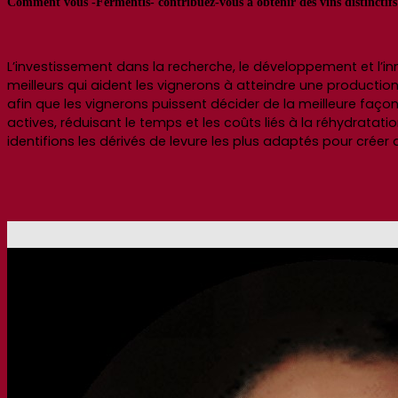
Comment vous -Fermentis- contribuez-vous à obtenir des vins distinctifs
L’investissement dans la recherche, le développement et l’
meilleurs qui aident les vignerons à atteindre une production
afin que les vignerons puissent décider de la meilleure faço
actives, réduisant le temps et les coûts liés à la réhydratati
identifions les dérivés de levure les plus adaptés pour créer 