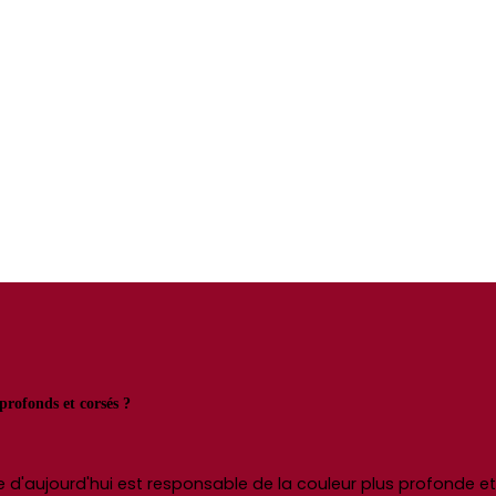
profonds et corsés ?
lture d'aujourd'hui est responsable de la couleur plus profond