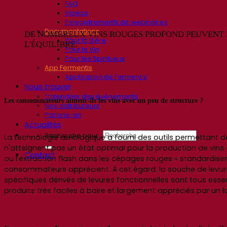
FAQ
Vidéos
Enregistrements de webinaires
Documentations
DE NOMBREUX VINS ROUGES PROFOND PEUVENT ÊTR
Pour la Bière
L'ÉQUILIBRE.
Pour le Vin
Pour les Spiritueux
App Fermentis
Application de Fermentis
Nous trouver
Calendrier des événements
Les consommateurs aiment-ils les vins avec un peu de structure ?
Nos distributeurs
Parlons-en
Actualités
Recherche pour :
La technologie œnologique a fourni des outils permettant de
n'atteignent pas un état optimal pour la production de vins
Contact
ou l’extraction flash dans les cépages rouges « standardisent
consommateurs apprécient. À cet égard, la souche de levure u
spécifiques dérivés de levures fonctionnelles sont tous essent
produits très faciles à boire et largement appréciés par un