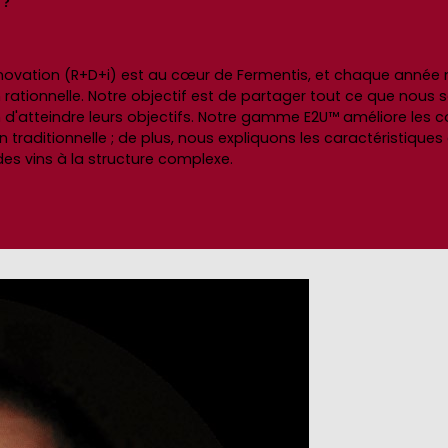
 ?
innovation (R+D+i) est au cœur de Fermentis, et chaque année 
 rationnelle. Notre objectif est de partager tout ce que nous s
n d'atteindre leurs objectifs. Notre gamme E2U™ améliore les 
on traditionnelle ; de plus, nous expliquons les caractéristique
des vins à la structure complexe.