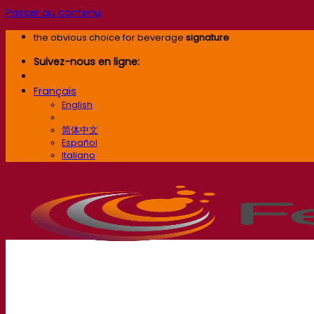
Passer au contenu
the obvious choice for beverage
signature
Suivez-nous en ligne:
Français
English
Français
简体中文
Español
Italiano