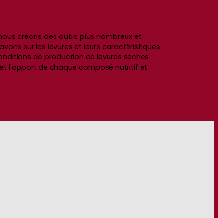
nous créons des outils plus nombreux et
avons sur les levures et leurs caractéristiques
conditions de production de levures sèches
s et l'apport de chaque composé nutritif et