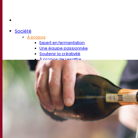
Société
À propos
Expert en fermentation
Une équipe passionnée
Soutenir la créativité
À propos de Lesaffre
Recherche et développement
Superior Yeast par Fermentis
Caractérisation produits
Développement de produits
Nos marques
E2U™ – Easy To Use
SafYeast™
All In 1™
Fermentis Academy™
Autres services
Fabrication à façon
Dégustations de boissons
Solutions de fermentation
Bière et brasserie