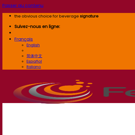
Passer au contenu
the obvious choice for beverage
signature
Suivez-nous en ligne:
Français
English
Français
简体中文
Español
Italiano