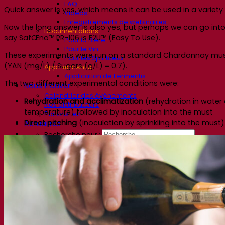
FAQ
Quick answer is yes, which means it can be used in a variety o
Vidéos
Enregistrements de webinaires
Now the long answer is also yes, but perhaps we can go into 
Documentations
say SafŒno™ PR-106 is E2U™ (Easy To Use).
Pour la Bière
Pour le Vin
These experiments were run on a standard Chardonnay must su
Pour les Spiritueux
(YAN (mg/L) / Sugars (g/L) = 0.7).
App Fermentis
Application de Fermentis
The two different experimental conditions were:
Nous trouver
Calendrier des événements
Rehydration and acclimatization
(rehydration in water 
Nos distributeurs
temperature) followed by inoculation into the must
Parlons-en
Direct pitching
(inoculation by sprinkling into the must)
Actualités
Recherche pour :
Contact