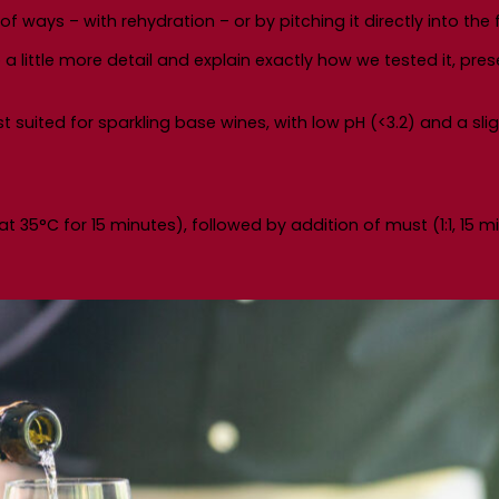
f ways – with rehydration – or by pitching it directly into the 
a little more detail and explain exactly how we tested it, pre
ited for sparkling base wines, with low pH (<3.2) and a slig
at 35°C for 15 minutes), followed by addition of must (1:1, 15 