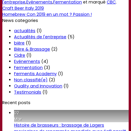
l'entreprise
,
Evénements
,
Fermentation
et marqué
CBC
.
Craft Beer Italy 2019
Homebrew Con 2019 en un mot ? Passion !
News categories
actualités
(1)
Actualités de l'entreprise
(5)
bière
(1)
Bière & Brassage
(2)
Cidre
(1)
Evénements
(4)
Fermentation
(3)
Fermentis Academy
(1)
Non classifié(e)
(2)
Quality and Innovation
(1)
Testimonials
(1)
Recent posts
02
Mar
Histoire de brasseurs : brassage de Lagers