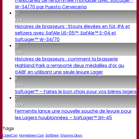
mexicaines de renommée mondiale avec SafLager™
W-34/70 par Puesto Cervecería
10
Fév
Histoires de brasseurs : Stouts élevées en fût, IPA et
seltzers avec SafAle US-05™, SafAle™ S-04 et
SafLager™ W-34/70
10
Jan
Histoires de brasseurs : comment la brasserie
Highland Park a remporté deux médailles d’or au
GABF en utilisant une seule levure Lager
11
Déc
SafLager™ – Faites le bon choix pour vos bières lagers
27
Nov
Fermentis lance une nouvelle souche de levure pour
les Lagers houblonnées – SafLager™ SH-45
Tags
CiderCon
Homebrew Con
SafBrew
Sharing Days