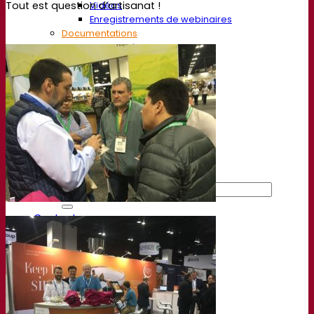
Tout est question d’artisanat !
Vidéos
Enregistrements de webinaires
Documentations
Pour la Bière
Pour le Vin
Pour les Spiritueux
App Fermentis
Application de Fermentis
Nous trouver
Calendrier des événements
Nos distributeurs
Parlons-en
Actualités
Recherche pour :
Contact