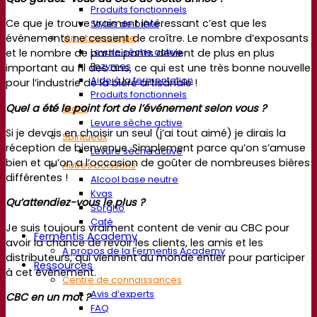
Produits fonctionnels
Ce que je trouve vraiment intéressant c’est que les
Styles de bière
Vin et œnologie
événements ne cessent de croître. Le nombre d’exposants
Levure sèche active
et le nombre de participants devient de plus en plus
Enzymes
important au fil des ans, ce qui est une très bonne nouvelle
Aide à la fermentation
pour l’industrie de la bière artisanale !
Produits fonctionnels
Quel a été le point fort de l’événement selon vous ?
Cidre
Levure sèche active
Si je devais en choisir un seul (j’ai tout aimé) je dirais la
Spiritueux
réception de bienvenue. Simplement parce qu’on s’amuse
Levure sèche active
bien et qu’on a l’occasion de goûter de nombreuses bières
Autres boissons
différentes !
Alcool base neutre
Kvas
Qu’attendiez-vous le plus ?
Sorgho
Café
Je suis toujours vraiment content de venir au CBC pour
Fermentis Academy
avoir la chance de revoir les clients, les amis et les
A propos de la Fermentis Academy
distributeurs, qui viennent du monde entier pour participer
Ressources
à cet événement.
Centre de connaissances
Avis d’experts
CBC en un mot ?
FAQ