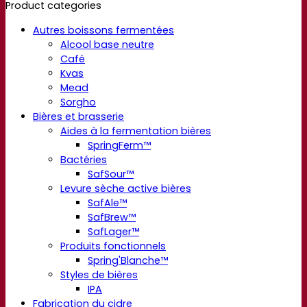
Product categories
Autres boissons fermentées
Alcool base neutre
Café
Kvas
Mead
Sorgho
Bières et brasserie
Aides à la fermentation bières
SpringFerm™
Bactéries
SafSour™
Levure sèche active bières
SafAle™
SafBrew™
SafLager™
Produits fonctionnels
Spring'Blanche™
Styles de bières
IPA
Fabrication du cidre