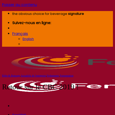
Passer au contenu
the obvious choice for beverage
signature
Suivez-nous en ligne:
Français
English
Français
Bière & Brassage
,
Actualités de l'entreprise
,
Evénements
,
Fermentation
Retour sur le CBC 2019 !
Société