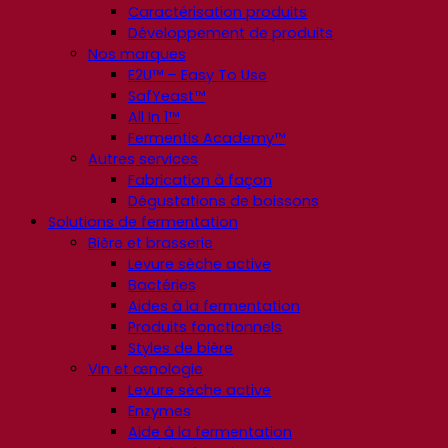
Caractérisation produits
Développement de produits
Nos marques
E2U™ – Easy To Use
SafYeast™
All In 1™
Fermentis Academy™
Autres services
Fabrication à façon
Dégustations de boissons
Solutions de fermentation
Bière et brasserie
Levure sèche active
Bactéries
Aides à la fermentation
Produits fonctionnels
Styles de bière
Vin et œnologie
Levure sèche active
Enzymes
Aide à la fermentation