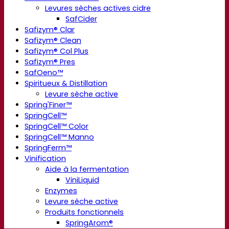
Levures sèches actives cidre
SafCider
Safizym® Clar
Safizym® Clean
Safizym® Col Plus
Safizym® Pres
SafOeno™
Spiritueux & Distillation
Levure sèche active
Spring'Finer™
SpringCell™
SpringCell™ Color
SpringCell™ Manno
SpringFerm™
Vinification
Aide à la fermentation
ViniLiquid
Enzymes
Levure sèche active
Produits fonctionnels
SpringArom®