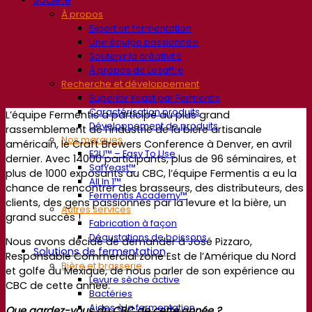
À propos
Expert en fermentation
Une équipe passionnée
Soutenir la créativité
À propos de Lesaffre
Recherche et développement
Superior Yeast par Fermentis
Caractérisation produits
L’équipe Fermentis a participé au plus grand
Développement de produits
rassemblement de l’industrie de la bière artisanale
Nos marques
américain, le Craft Brewers Conference à Denver, en avril
E2U™ – Easy To Use
dernier. Avec 14000 participants, plus de 96 séminaires, et
SafYeast™
plus de 1000 exposants au CBC, l’équipe Fermentis a eu la
All In 1™
chance de rencontrer des brasseurs, des distributeurs, des
Fermentis Academy™
clients, des gens passionnés par la levure et la bière, un
Autres services
grand succès !
Fabrication à façon
Dégustations de boissons
Nous avons décidé de demander à José Pizzaro,
Solutions de fermentation
Responsable Commercial zone Est de l’Amérique du Nord
Bière et brasserie
et golfe du Mexique, de nous parler de son expérience au
Levure sèche active
CBC de cette année.
Bactéries
Aides à la fermentation
Que gardez-vous du CBC de cette année ?