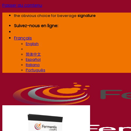
Passer au contenu
the obvious choice for beverage
signature
Suivez-nous en ligne:
Français
English
Français
简体中文
Español
Italiano
Português