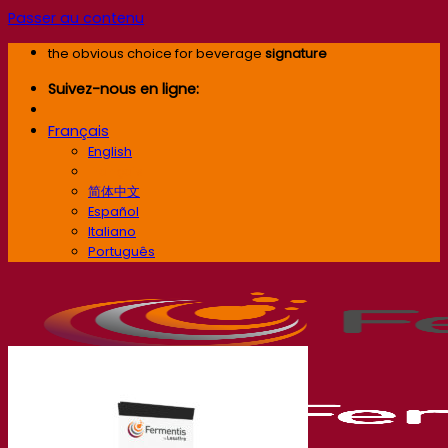
Passer au contenu
the obvious choice for beverage
signature
Suivez-nous en ligne:
Français
English
Français
简体中文
Español
Italiano
Português