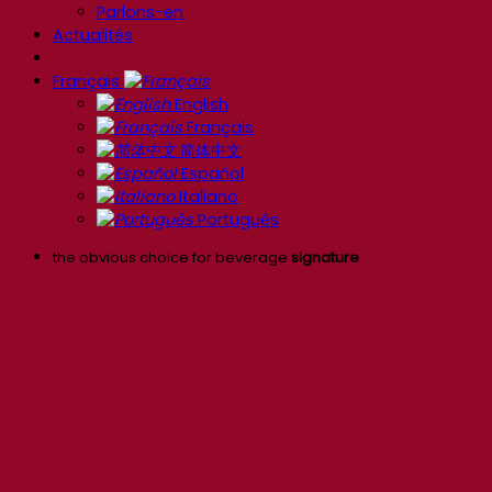
Parlons-en
Actualités
Français
English
Français
简体中文
Español
Italiano
Português
the obvious choice for beverage
signature