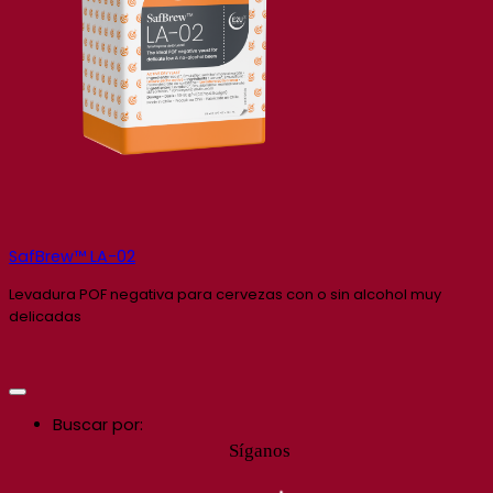
SafBrew™ LA-02
Levadura POF negativa para cervezas con o sin alcohol muy
delicadas
Buscar por:
Síganos