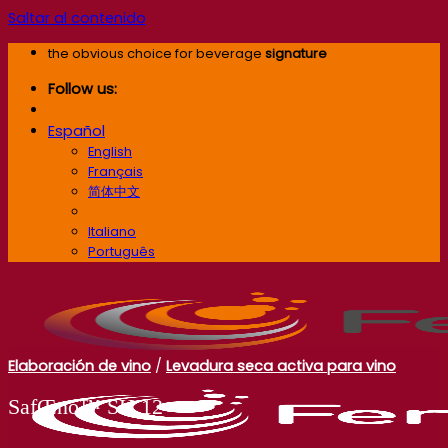
Saltar al contenido
the obvious choice for beverage
signature
Follow us:
Español
English
Français
简体中文
Español
Italiano
Português
Elaboración de vino
/
Levadura seca activa para vino
SafŒno™ SH 12