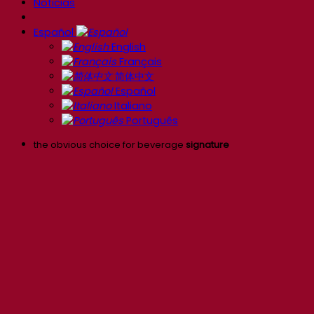
Noticias
Español
English
Français
简体中文
Español
Italiano
Português
the obvious choice for beverage
signature