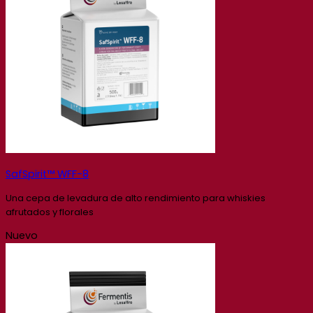
SafSpirit™ WFF-8
Una cepa de levadura de alto rendimiento para whiskies
afrutados y florales
Nuevo