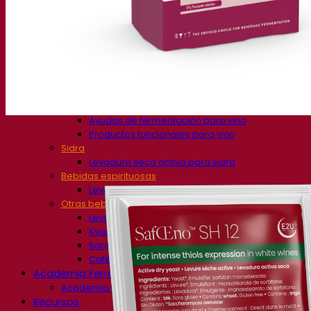
Levadura cervecera seca activa
Bacterias
Auxiliares de fermentación para cerveza
Productos funcionales para cerveza
Estilos de cerveza
Vino
Levadura seca activa para vino
Enzymes
Ayudas de fermentación para vino
Productos funcionales para vino
Sidra
Levadura seca activa para sidra
Bebidas espirituosas
Levadura seca activa para espirituosos
Otras bebidas
Levadura seca activa para otros
Kvas
Sorghum
Café
Academia Fermentis
Academia Fermentis
Recursos