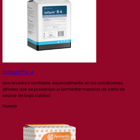
SafSpirit™ R-4
Una levadura confiable, especialmente en las condiciones
difíciles que se presentan al fermentar melazas de caña de
azúcar de baja calidad
Nuevo