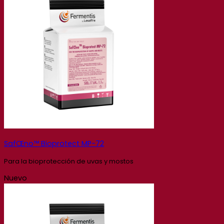
SafŒno™ Bioprotect MP-72
Para la bioprotección de uvas y mostos
Nuevo