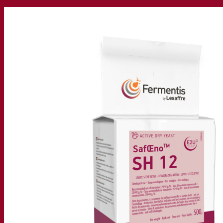
Nuestra empresa
Sobre nosotros
Expertos en fermentación
El Campus de Fermentis
Un equipo apasionado
Apoyando la creatividad
Grupo Lesaffre
Investigación y desarrollo
Caracterización del producto
Desarrollo de productos
Nuestras marcas
SafYeast™
All In 1
Academia Fermentis
Otros servicios
Toll manufacturing
Catas de bebidas
Soluciones de fermentación
Cerveza