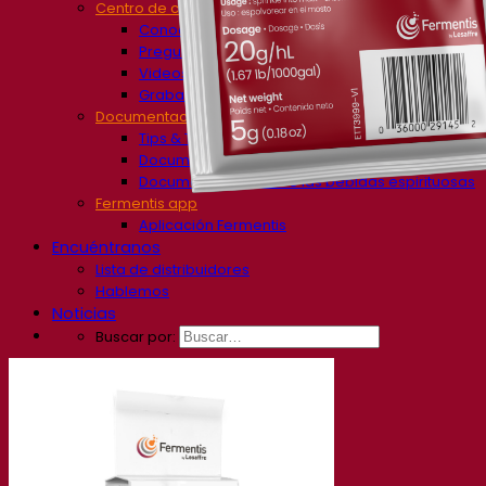
Centro de conocimiento
Conocimientos expertos
Preguntas frecuentes (FAQ)
Videos
Grabaciones de seminarios web
Documentación
Tips & Tricks para cervezas
Documentación vitivinícola
Documentación sobre las bebidas espirituosas
Fermentis app
Aplicación Fermentis
Encuéntranos
Lista de distribuidores
Hablemos
Noticias
Buscar por:
Contact