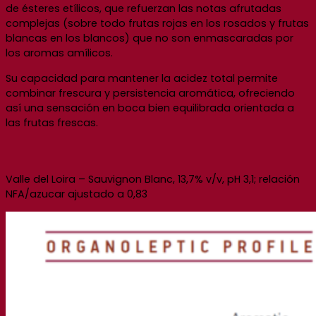
de ésteres etílicos, que refuerzan las notas afrutadas
complejas (sobre todo frutas rojas en los rosados y frutas
blancas en los blancos) que no son enmascaradas por
los aromas amílicos.
Su capacidad para mantener la acidez total permite
combinar frescura y persistencia aromática, ofreciendo
así una sensación en boca bien equilibrada orientada a
las frutas frescas.
Valle del Loira – Sauvignon Blanc, 13,7% v/v, pH 3,1; relación
NFA/azucar ajustado a 0,83