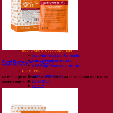
Société
À propos
Expert en fermentation
Une équipe passionnée
Soutenir la créativité
À propos de Lesaffre
Recherche et développement
Superior Yeast par Fermentis
Caractérisation produits
SafBrew™ DW‑17
Développement de produits
Nos marques
E2U™ – Easy To Use
Un mélange de levures et d’enzymes All-In-one pour des bières
SafYeast™
sèches complexes.
All In 1™
Fermentis Academy™
Autres services
Fabrication à façon
Dégustations de boissons
Solutions de fermentation