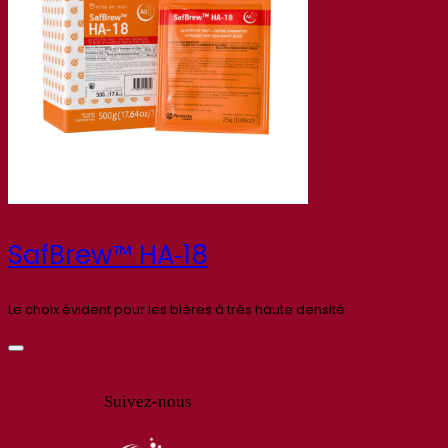
SafBrew™ HA‑18
Le choix évident pour les bières à très haute densité
Suivez-nous