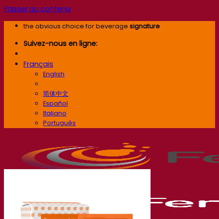
Passer au contenu
the obvious choice for beverage
signature
Suivez-nous en ligne:
Français
English
Français
简体中文
Español
Italiano
Português