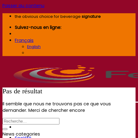
Passer au contenu
the obvious choice for beverage
signature
Suivez-nous en ligne:
Français
English
Français
Pas de résultat
Il semble que nous ne trouvons pas ce que vous
demander. Merci de chercher encore
News categories
Société