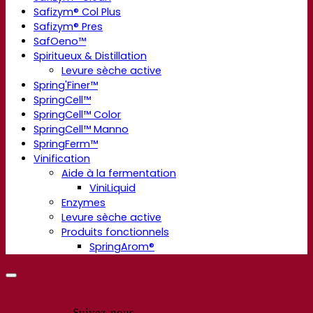
Safizym® Col Plus
Safizym® Pres
SafOeno™
Spiritueux & Distillation
Levure sèche active
Spring'Finer™
SpringCell™
SpringCell™ Color
SpringCell™ Manno
SpringFerm™
Vinification
Aide à la fermentation
ViniLiquid
Enzymes
Levure sèche active
Produits fonctionnels
SpringArom®
Suivez-nous