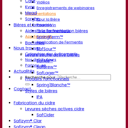
Café
Vidéos
Kvas
Enregistrements de webinaires
Mead
Documentations
Sorgho
Pour la Bière
Bières et brasserie
Pour le Vin
Pour les Spiritueux
Aides à la fermentation bières
App Fermentis
SpringFerm™
Application de Fermentis
Bactéries
Nous trouver
SafSour™
Calendrier des événements
Levure sèche active bières
Nos distributeurs
SafAle™
Parlons-en
SafBrew™
Actualités
SafLager™
Recherche pour :
Produits fonctionnels
Spring'Blanche™
Contact
Styles de bières
IPA
Fabrication du cidre
Levures sèches actives cidre
SafCider
Safizym® Clar
Safizym® Clean