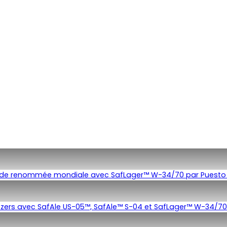
es de renommée mondiale avec SafLager™ W-34/70 par Puesto
seltzers avec SafAle US-05™, SafAle™ S-04 et SafLager™ W-34/70