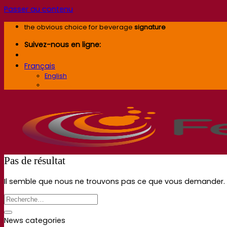
Passer au contenu
the obvious choice for beverage
signature
Suivez-nous en ligne:
Français
English
Français
Pas de résultat
Il semble que nous ne trouvons pas ce que vous demander. 
News categories