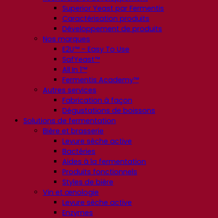
Superior Yeast par Fermentis
Caractérisation produits
Développement de produits
Nos marques
E2U™ – Easy To Use
SafYeast™
All In 1™
Fermentis Academy™
Autres services
Fabrication à façon
Dégustations de boissons
Solutions de fermentation
Bière et brasserie
Levure sèche active
Bactéries
Aides à la fermentation
Produits fonctionnels
Styles de bière
Vin et œnologie
Levure sèche active
Enzymes