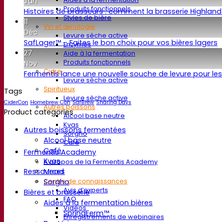
Jan
Produits fonctionnels
Histoires de brasseurs : comment la brasserie Highland
Styles de bière
11
Vin et œnologie
Déc
Levure sèche active
SafLager™ – Faites le bon choix pour vos bières lagers
Enzymes
27
Aide à la fermentation
Produits fonctionnels
Nov
Cidre
Fermentis lance une nouvelle souche de levure pour l
Levure sèche active
Spiritueux
Tags
Levure sèche active
CiderCon
Homebrew Con
SafBrew
Sharing Days
Autres boissons
Product categories
Alcool base neutre
Kvas
Autres boissons fermentées
Sorgho
Alcool base neutre
Café
Café
Fermentis Academy
Kvas
A propos de la Fermentis Academy
Mead
Ressources
Sorgho
Centre de connaissances
Avis d’experts
Bières et brasserie
FAQ
Aides à la fermentation bières
Vidéos
SpringFerm™
Enregistrements de webinaires