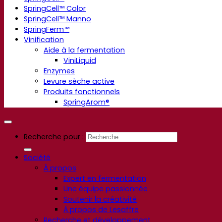
SpringCell™ Color
SpringCell™ Manno
SpringFerm™
Vinification
Aide à la fermentation
ViniLiquid
Enzymes
Levure sèche active
Produits fonctionnels
SpringArom®
Recherche pour :
Société
À propos
Expert en fermentation
Une équipe passionnée
Soutenir la créativité
À propos de Lesaffre
Recherche et développement