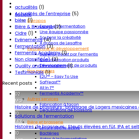
actualités
(1)
Actualités de l'entreprise
(5)
Société
bière
(1)
À propos
Bière & Brassage
(2)
Expert en fermentation
Une équipe passionnée
Cidre
(1)
Soutenir la créativité
Evénements
(4)
À propos de Lesaffre
Fermentation
(3)
Recherche et développement
Fermentis Academy
(1)
Superior Yeast par Fermentis
Non classifié(e)
(2)
Caractérisation produits
Quality and Innovation
(1)
Développement de produits
Nos marques
Testimonials
(1)
E2U™ – Easy To Use
SafYeast™
Recent posts
All In 1™
Fermentis Academy™
02
Autres services
Mar
Fabrication à façon
Histoire de brasseurs : brassage de Lagers mexicain
Dégustations de boissons
10
Solutions de fermentation
Fév
Bière et brasserie
Histoires de brasseurs : Stouts élevées en fût, IPA et 
Levure sèche active
10
Bactéries
Aides à la fermentation