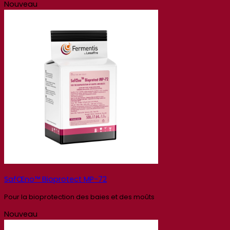
Nouveau
SafŒno™ Bioprotect MP-72
Pour la bioprotection des baies et des moûts
Nouveau