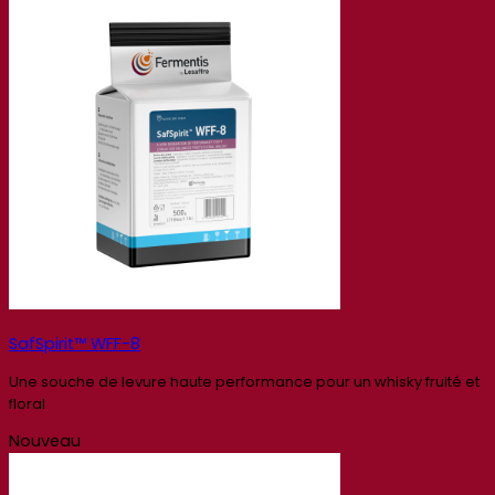
SafSpirit™ WFF-8
Une souche de levure haute performance pour un whisky fruité et
floral
Nouveau