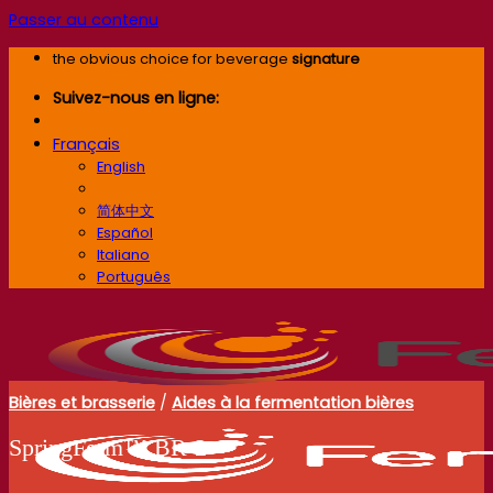
Passer au contenu
the obvious choice for beverage
signature
Suivez-nous en ligne:
Français
English
Français
简体中文
Español
Italiano
Português
Bières et brasserie
/
Aides à la fermentation bières
SpringFerm™ BR‑2