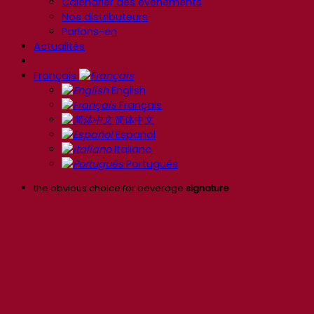
Calendrier des événements
Nos distributeurs
Parlons-en
Actualités
Français
English
Français
简体中文
Español
Italiano
Português
the obvious choice for beverage
signature