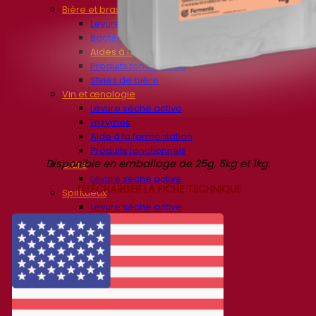
Bière et brasserie
Levure sèche active
Bactéries
Aides à la fermentation
Produits fonctionnels
Styles de bière
Vin et œnologie
Levure sèche active
Enzymes
Aide à la fermentation
Produits fonctionnels
Disponible en emballage de 25g, 5kg et 1kg.
Cidre
Levure sèche active
TÉLÉCHARGER LA FICHE TECHNIQUE
Spiritueux
Levure sèche active
Autres boissons
Alcool base neutre
Kvas
Sorgho
Café
Fermentis Academy
A propos de la Fermentis Academy