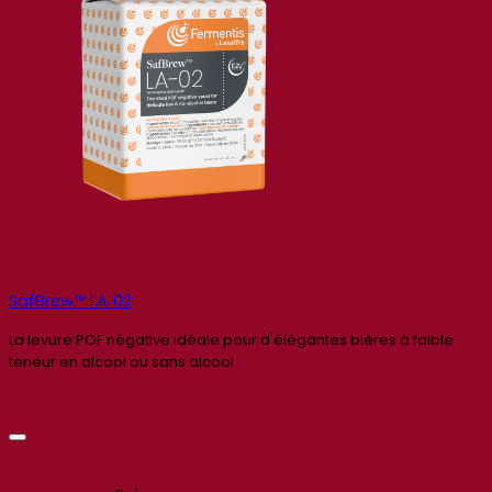
SafBrew™ LA‑02
La levure POF négative idéale pour d'élégantes bières à faible
teneur en alcool ou sans alcool