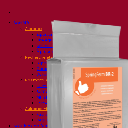
Société
À propos
Expert en fermentation
Une équipe passionnée
Soutenir la créativité
À propos de Lesaffre
Recherche et développement
Superior Yeast par Fermentis
Caractérisation produits
Développement de produits
Nos marques
E2U™ – Easy To Use
SafYeast™
All In 1™
Fermentis Academy™
Autres services
Fabrication à façon
Dégustations de boissons
Solutions de fermentation