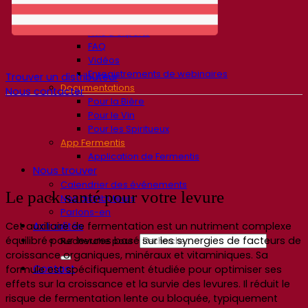
Ressources
Centre de connaissances
Avis d’experts
FAQ
Vidéos
Enregistrements de webinaires
Trouver un distributeur
Documentations
Nous contacter
Pour la Bière
Pour le Vin
Pour les Spiritueux
App Fermentis
Application de Fermentis
Nous trouver
Calendrier des événements
Le pack santé pour votre levure
Nos distributeurs
Parlons-en
Actualités
Cet auxiliaire de fermentation est un nutriment complexe
équilibré pour levures basé sur les synergies de facteurs de
Recherche pour :
croissance organiques, minéraux et vitaminiques. Sa
Contact
formule est spécifiquement étudiée pour optimiser ses
effets sur la croissance et la survie des levures. Il réduit le
risque de fermentation lente ou bloquée, typiquement