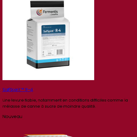
SafSpirit™ R-4
Une levure fiable, notamment en conditions difficiles comme la
mélasse de canne à sucre de moindre qualité.
Nouveau