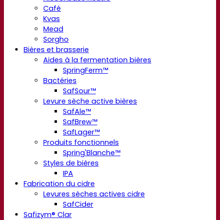
Café
Kvas
Mead
Sorgho
Bières et brasserie
Aides à la fermentation bières
SpringFerm™
Bactéries
SafSour™
Levure sèche active bières
SafAle™
SafBrew™
SafLager™
Produits fonctionnels
Spring'Blanche™
Styles de bières
IPA
Fabrication du cidre
Levures sèches actives cidre
SafCider
Safizym® Clar