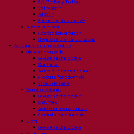
E2U™ – Easy To Use
SafYeast™
All In 1™
Fermentis Academy™
Autres services
Fabrication à façon
Dégustations de boissons
Solutions de fermentation
Bière et brasserie
Levure sèche active
Bactéries
Aides à la fermentation
Produits fonctionnels
Styles de bière
Vin et œnologie
Levure sèche active
Enzymes
Aide à la fermentation
Produits fonctionnels
Cidre
Levure sèche active
Spiritueux