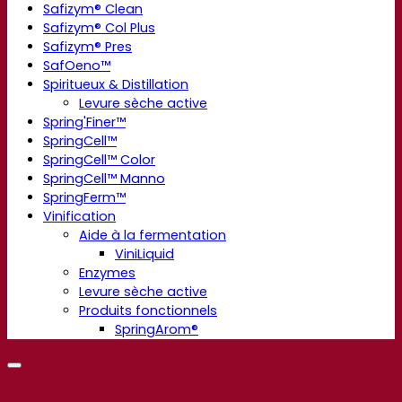
Safizym® Clean
Safizym® Col Plus
Safizym® Pres
SafOeno™
Spiritueux & Distillation
Levure sèche active
Spring'Finer™
SpringCell™
SpringCell™ Color
SpringCell™ Manno
SpringFerm™
Vinification
Aide à la fermentation
ViniLiquid
Enzymes
Levure sèche active
Produits fonctionnels
SpringArom®