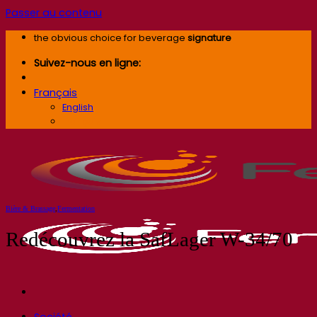
Passer au contenu
the obvious choice for beverage
signature
Suivez-nous en ligne:
Français
English
Français
Bière & Brassage
,
Fermentation
Redécouvrez la SafLager W-34/70
Société