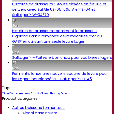
Histoires de brasseurs : Stouts élevées en fût, IPA et
seltzers avec SafAle US-05™, SafAle™ S-04 et
SafLager™ W-34/70
10
Jan
Histoires de brasseurs : comment la brasserie
Highland Park a remporté deux médailles d’or au
GABF en utilisant une seule levure Lager
11
Déc
SafLager™ – Faites le bon choix pour vos bières lagers
27
Nov
Fermentis lance une nouvelle souche de levure pour
les Lagers houblonnées – SafLager™ SH-45
Tags
CiderCon
Homebrew Con
SafBrew
Sharing Days
Product categories
Autres boissons fermentées
Alcool base neutre