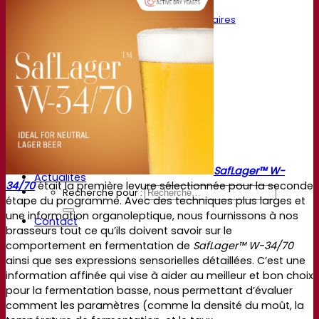
Vidéos
Enregistrements de webinaires
Documentations
Pour la Bière
Pour le Vin
Pour les Spiritueux
App Fermentis
Application de Fermentis
Nous trouver
Calendrier des événements
Nos distributeurs
Parlons-en
SafLager™ W-
Actualités
34/70
était la première levure sélectionnée pour la seconde
Recherche pour :
étape du programme. Avec des techniques plus larges et
une information organoleptique, nous fournissons à nos
Contact
brasseurs tout ce qu’ils doivent savoir sur le
comportement en fermentation de
SafLager™ W-34/70
ainsi que ses expressions sensorielles détaillées. C’est une
information affinée qui vise à aider au meilleur et bon choix
pour la fermentation basse, nous permettant d’évaluer
comment les paramètres (comme la densité du moût, la