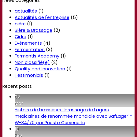
News categories
actualités
(1)
Actualités de l'entreprise
(5)
bière
(1)
Bière & Brassage
(2)
Cidre
(1)
Evénements
(4)
Fermentation
(3)
Fermentis Academy
(1)
Non classifié(e)
(2)
Quality and Innovation
(1)
Testimonials
(1)
Recent posts
02
Mar
Histoire de brasseurs : brassage de Lagers
mexicaines de renommée mondiale avec SafLager™
W-34/70 par Puesto Cervecería
10
Fév