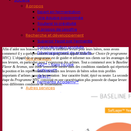
À propos
Expert en fermentation
Une équipe passionnée
Soutenir la créativité
À propos de Lesaffre
Recherche et développement
Superior Yeast par Fermentis
Caractérisation produits
Afin d’aider nos brasseurs à choisir la meilleure levure pour leurs bières, nous avons
Développement de produits
commencé il y a quelques années un programme appelé
Make Your Choice (le programme
MYC)
. L’objectif de ce programme est de guider et informer nos clients sur les avantages de
Nos marques
nos levures, en particulier pour l’expression des arômes. Tout a commencé avec le
Baseline
E2U™ – Easy To Use
Flavor & Aromas
, une étude sensorielle menée dans des conditions standards qui répertorie
SafYeast™
la position et les représentations de toutes nos levures de bières selon trois profiles
importants d‘arômes pour la fermentation : leur caractère fruité, épicé ou neutre. La seconde
All In 1™
étape du
Programme MYC
consistait en une caractérisation plus poussée de chaque levure
Fermentis Academy™
sous différentes conditions de fermentation.
Autres services
Fabrication à façon
Dégustations de boissons
Solutions de fermentation
Bière et brasserie
Levure sèche active
Bactéries
Aides à la fermentation