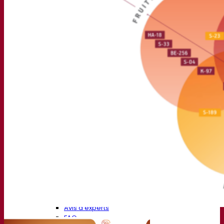
Produits fonctionnels
Styles de bière
Vin et œnologie
Levure sèche active
Enzymes
Aide à la fermentation
Produits fonctionnels
Cidre
Levure sèche active
Spiritueux
Levure sèche active
Autres boissons
Alcool base neutre
Kvas
Sorgho
Café
Fermentis Academy
A propos de la Fermentis Academy
Ressources
Centre de connaissances
Avis d’experts
FAQ