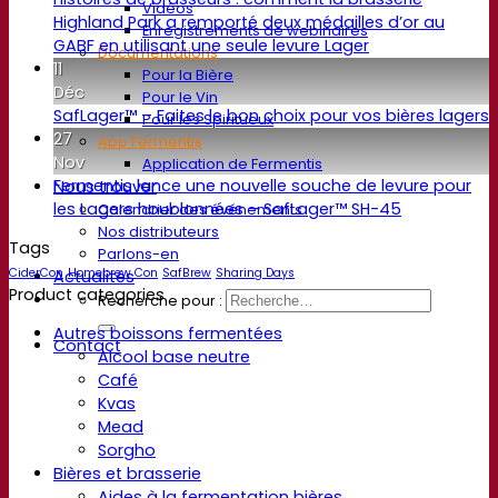
Vidéos
Highland Park a remporté deux médailles d’or au
Enregistrements de webinaires
GABF en utilisant une seule levure Lager
Documentations
11
Pour la Bière
Déc
Pour le Vin
SafLager™ – Faites le bon choix pour vos bières lagers
Pour les Spiritueux
27
App Fermentis
Nov
Application de Fermentis
Fermentis lance une nouvelle souche de levure pour
Nous trouver
les Lagers houblonnées – SafLager™ SH-45
Calendrier des événements
Nos distributeurs
Tags
Parlons-en
CiderCon
Homebrew Con
SafBrew
Sharing Days
Actualités
Product categories
Recherche pour :
Autres boissons fermentées
Contact
Alcool base neutre
Café
Kvas
Mead
Sorgho
Bières et brasserie
Aides à la fermentation bières