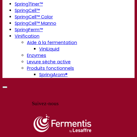
Spring'Finer™
SpringCell™
SpringCell™ Color
SpringCell™ Manno
SpringFerm™
Vinification
Aide à la fermentation
ViniLiquid
Enzymes
Levure sèche active
Produits fonctionnels
SpringArom®
Suivez-nous