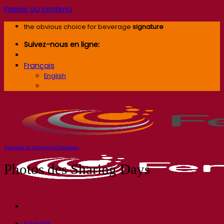
Passer au contenu
the obvious choice for beverage
signature
Suivez-nous en ligne:
Français
English
Français
Actualités de l'entreprise
,
Evénements
Photos des Sharing Days
Société