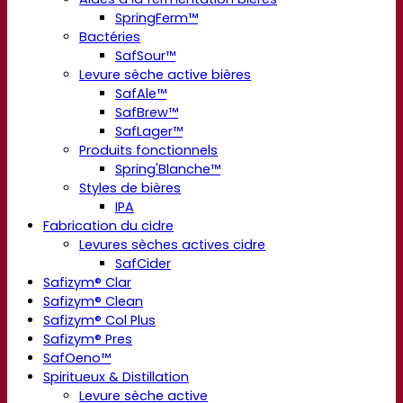
SpringFerm™
Bactéries
SafSour™
Levure sèche active bières
SafAle™
SafBrew™
SafLager™
Produits fonctionnels
Spring'Blanche™
Styles de bières
IPA
Fabrication du cidre
Levures sèches actives cidre
SafCider
Safizym® Clar
Safizym® Clean
Safizym® Col Plus
Safizym® Pres
SafOeno™
Spiritueux & Distillation
Levure sèche active