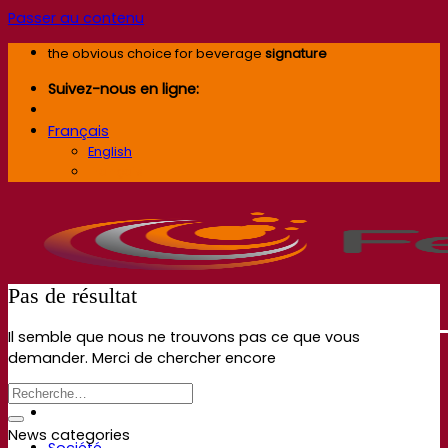
Passer au contenu
the obvious choice for beverage
signature
Suivez-nous en ligne:
Français
English
Français
Pas de résultat
Il semble que nous ne trouvons pas ce que vous
demander. Merci de chercher encore
News categories
Société