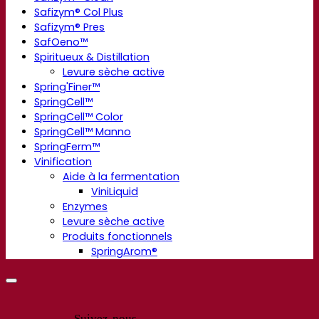
Safizym® Col Plus
Safizym® Pres
SafOeno™
Spiritueux & Distillation
Levure sèche active
Spring'Finer™
SpringCell™
SpringCell™ Color
SpringCell™ Manno
SpringFerm™
Vinification
Aide à la fermentation
ViniLiquid
Enzymes
Levure sèche active
Produits fonctionnels
SpringArom®
Suivez-nous