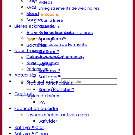
Café
Vidéos
Kvas
Enregistrements de webinaires
Mead
Documentations
Sorgho
Pour la Bière
Bières et brasserie
Pour le Vin
Pour les Spiritueux
Aides à la fermentation bières
App Fermentis
SpringFerm™
Application de Fermentis
Bactéries
Nous trouver
SafSour™
Calendrier des événements
Levure sèche active bières
Nos distributeurs
SafAle™
Parlons-en
SafBrew™
Actualités
SafLager™
Recherche pour :
Produits fonctionnels
Spring'Blanche™
Contact
Styles de bières
IPA
Fabrication du cidre
Levures sèches actives cidre
SafCider
Safizym® Clar
Safizym® Clean