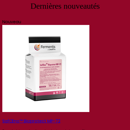
Dernières nouveautés
Nouveau
SafŒno™ Bioprotect MP-72