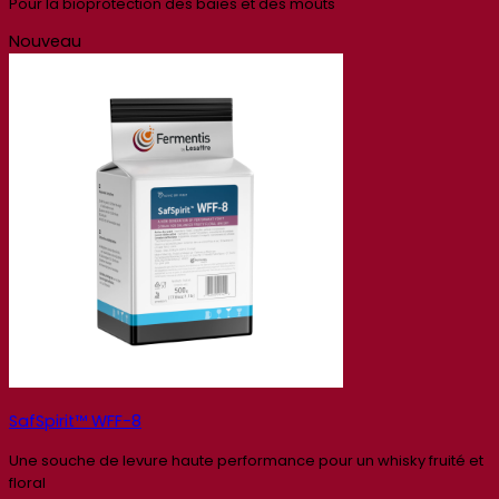
Pour la bioprotection des baies et des moûts
Nouveau
SafSpirit™ WFF-8
Une souche de levure haute performance pour un whisky fruité et
floral