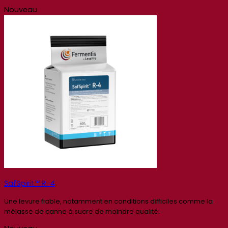
Nouveau
SafSpirit™ R-4
Une levure fiable, notamment en conditions difficiles comme la
mélasse de canne à sucre de moindre qualité.