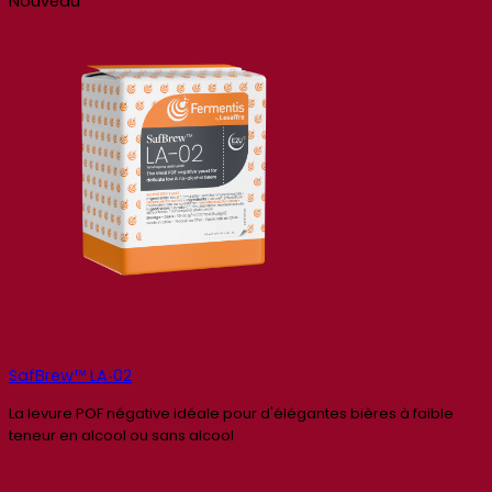
Nouveau
SafBrew™ LA‑02
La levure POF négative idéale pour d'élégantes bières à faible
teneur en alcool ou sans alcool