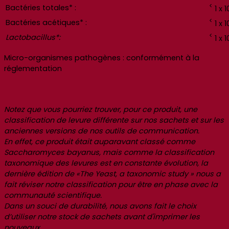
<
Bactéries totales* :
1 x 
<
Bactéries acétiques* :
1 x 
<
Lactobacillus*:
1 x 
Micro-organismes pathogènes : conformément à la
réglementation
Notez que vous pourriez trouver, pour ce produit, une
classification de levure différente sur nos sachets et sur les
anciennes versions de nos outils de communication.
En effet, ce produit était auparavant classé comme
Saccharomyces bayanus, mais comme la classification
taxonomique des levures est en constante évolution, la
dernière édition de «The Yeast, a taxonomic study » nous a
fait réviser notre classification pour être en phase avec la
communauté scientifique.
Dans un souci de durabilité, nous avons fait le choix
d’utiliser notre stock de sachets avant d'imprimer les
nouveaux.