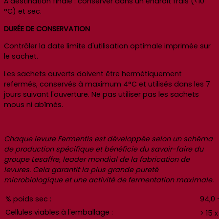
À destination finale : conserver dans un endroit frais (<10
°C) et sec.
DURÉE DE CONSERVATION
Contrôler la date limite d'utilisation optimale imprimée sur
le sachet.
Les sachets ouverts doivent être hermétiquement
refermés, conservés à maximum 4°C et utilisés dans les 7
jours suivant l'ouverture. Ne pas utiliser pas les sachets
mous ni abîmés.
Chaque levure Fermentis est développée selon un schéma
de production spécifique et bénéficie du savoir-faire du
groupe Lesaffre, leader mondial de la fabrication de
levures. Cela garantit la plus grande pureté
microbiologique et une activité de fermentation maximale.
% poids sec :
94,0 
Cellules viables à l'emballage :
> 15 x