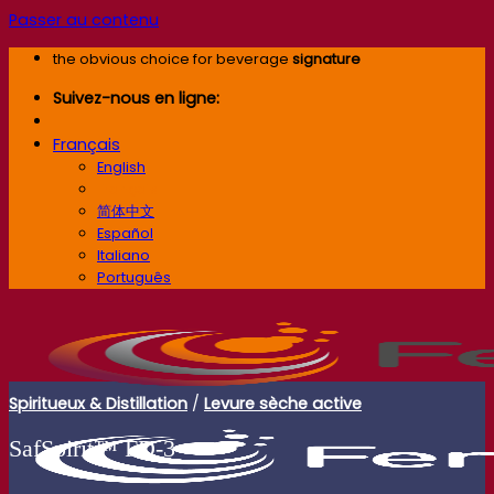
Passer au contenu
the obvious choice for beverage
signature
Suivez-nous en ligne:
Français
English
Français
简体中文
Español
Italiano
Português
Spiritueux & Distillation
/
Levure sèche active
SafSpirit™ FD‑3