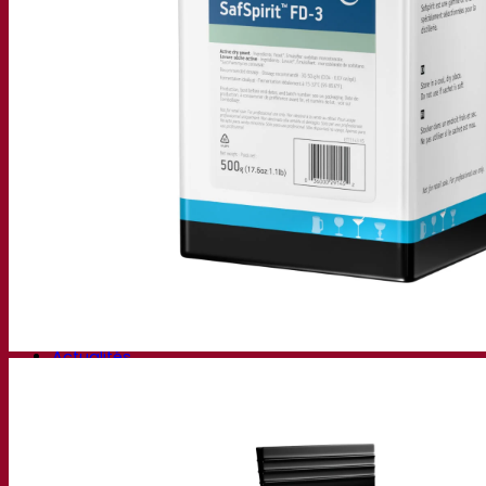
Ressources
Centre de connaissances
Avis d’experts
FAQ
Vidéos
Enregistrements de webinaires
Documentations
Pour la Bière
Pour le Vin
Pour les Spiritueux
App Fermentis
Application de Fermentis
Nous trouver
Calendrier des événements
Nos distributeurs
Parlons-en
Actualités
Recherche pour :
Contact