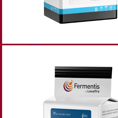
Bière et brasserie
Levure sèche active
Bactéries
Aides à la fermentation
Produits fonctionnels
Styles de bière
Vin et œnologie
Levure sèche active
Enzymes
Aide à la fermentation
Produits fonctionnels
Cidre
Levure sèche active
Spiritueux
Levure sèche active
Autres boissons
Alcool base neutre
Kvas
Sorgho
Café
Fermentis Academy
A propos de la Fermentis Academy