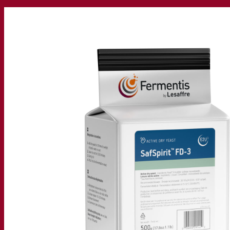
Société
À propos
Expert en fermentation
Une équipe passionnée
Soutenir la créativité
À propos de Lesaffre
Recherche et développement
Superior Yeast par Fermentis
Caractérisation produits
Développement de produits
Nos marques
E2U™ – Easy To Use
SafYeast™
All In 1™
Fermentis Academy™
Autres services
Fabrication à façon
Dégustations de boissons
Solutions de fermentation