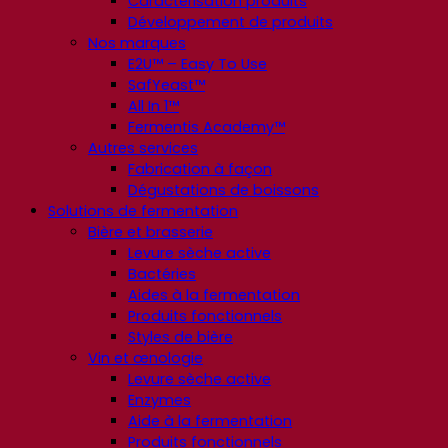
Caractérisation produits
Développement de produits
Nos marques
E2U™ – Easy To Use
SafYeast™
All In 1™
Fermentis Academy™
Autres services
Fabrication à façon
Dégustations de boissons
Solutions de fermentation
Bière et brasserie
Levure sèche active
Bactéries
Aides à la fermentation
Produits fonctionnels
Styles de bière
Vin et œnologie
Levure sèche active
Enzymes
Aide à la fermentation
Produits fonctionnels