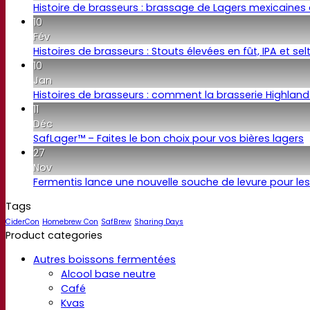
Histoire de brasseurs : brassage de Lagers mexicain
10
Fév
Histoires de brasseurs : Stouts élevées en fût, IPA et 
10
Jan
Histoires de brasseurs : comment la brasserie Highland
11
Déc
SafLager™ – Faites le bon choix pour vos bières lagers
27
Nov
Fermentis lance une nouvelle souche de levure pour l
Tags
CiderCon
Homebrew Con
SafBrew
Sharing Days
Product categories
Autres boissons fermentées
Alcool base neutre
Café
Kvas