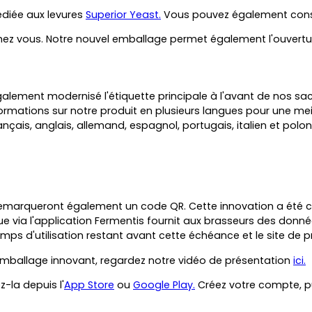
diée aux levures
Superior Yeast.
Vous pouvez également consul
 chez vous. Notre nouvel emballage permet également l'ouvertu
alement modernisé l'étiquette principale à l'avant de nos sac
rmations sur notre produit en plusieurs langues pour une meil
français, anglais, allemand, espagnol, portugais, italien et polon
s remarqueront également un code QR.
Cette innovation a été c
ue via l'application Fermentis fournit aux brasseurs des don
temps d'utilisation restant avant cette échéance et le site de 
 emballage innovant, regardez notre vidéo de présentation
ici.
-la depuis l'
App Store
ou
Google Play.
Créez votre compte, pu