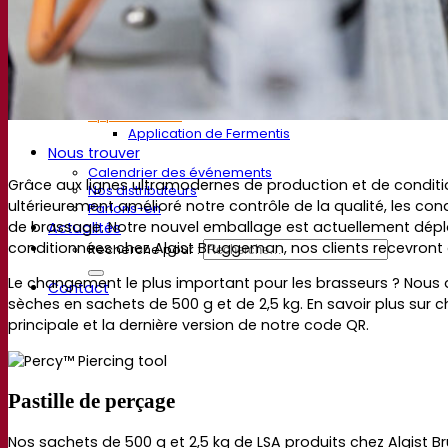
Vidéos
Enregistrements de webinaires
Documentations
Pour la Bière
Pour le Vin
Pour les Spiritueux
App Fermentis
Application de Fermentis
Nous trouver
Calendrier des événements
Grâce aux lignes ultramodernes de production et de condi
Nos distributeurs
ultérieurement amélioré notre contrôle de la qualité, les co
Parlons-en
de brassage. Notre nouvel emballage est actuellement déplo
Actualités
conditionnées chez Algist Bruggeman, nos clients recevront
Recherche pour :
Le changement le plus important pour les brasseurs ? Nous a
Contact
sèches en sachets de 500 g et de 2,5 kg. En savoir plus sur
principale et la dernière version de notre code QR.
Pastille de perçage
Nos sachets de 500 g et 2,5 kg de LSA produits chez Algis