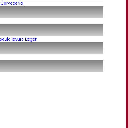
 Cervecería
seule levure Lager