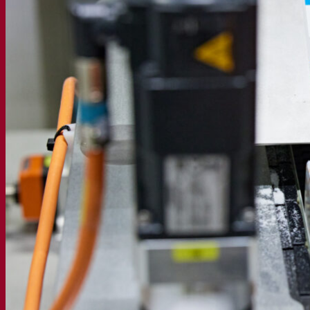
Bactéries
Aides à la fermentation
Produits fonctionnels
Styles de bière
Vin et œnologie
Levure sèche active
Enzymes
Aide à la fermentation
Produits fonctionnels
Cidre
Levure sèche active
Spiritueux
Levure sèche active
Autres boissons
Alcool base neutre
Kvas
Sorgho
Café
Fermentis Academy
A propos de la Fermentis Academy
Ressources
Centre de connaissances
Avis d’experts
FAQ