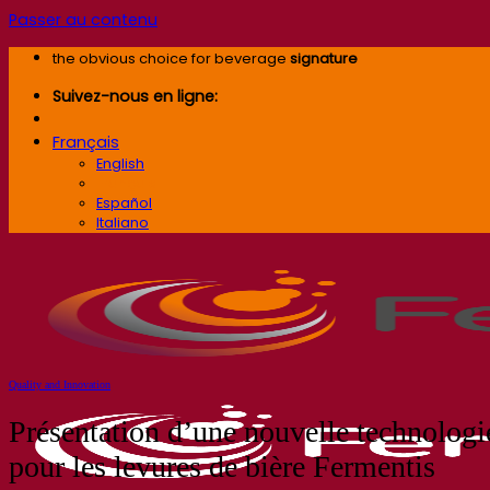
Passer au contenu
the obvious choice for beverage
signature
Suivez-nous en ligne:
Français
English
Français
Español
Italiano
Quality and Innovation
Présentation d’une nouvelle technologi
pour les levures de bière Fermentis