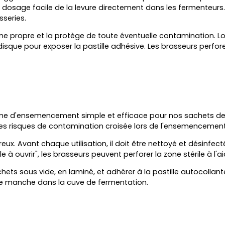
dosage facile de la levure directement dans les fermenteurs
sseries.
 zone propre et la protège de toute éventuelle contamination. 
disque pour exposer la pastille adhésive. Les brasseurs perforen
e d'ensemencement simple et efficace pour nos sachets de 500 
e les risques de contamination croisée lors de l'ensemenceme
x. Avant chaque utilisation, il doit être nettoyé et désinfect
le à ouvrir"
, les brasseurs peuvent perforer la zone stérile à l'aid
ts sous vide, en laminé, et adhérer à la pastille autocollante. 
r le manche dans la cuve de fermentation.