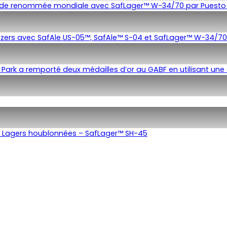
es de renommée mondiale avec SafLager™ W-34/70 par Puesto
seltzers avec SafAle US-05™, SafAle™ S-04 et SafLager™ W-34/70
 Park a remporté deux médailles d’or au GABF en utilisant une 
es Lagers houblonnées – SafLager™ SH-45