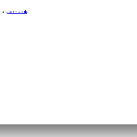
the
permalink
.