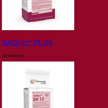
SafŒno™ PR 106
适合果味起泡酒