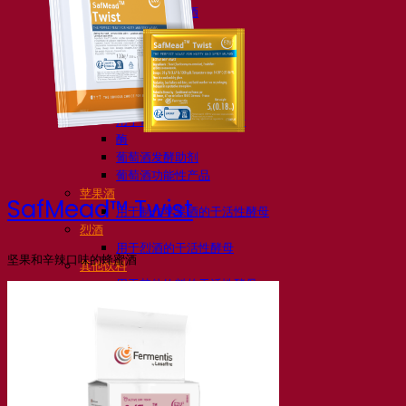
活性干酵母啤酒
细菌
发酵助剂啤酒
啤酒功能性产品
啤酒风格
葡萄酒
用于葡萄酒的干活性酵母
酶
葡萄酒发酵助剂
葡萄酒功能性产品
苹果酒
SafMead™ Twist
用于制作苹果酒的干活性酵母
烈酒
用于烈酒的干活性酵母
坚果和辛辣口味的蜂蜜酒
其他饮料
用于其他饮料的干活性酵母
克瓦斯
高粱
咖啡
Fermentis 学院
Fermentis 学院
资源