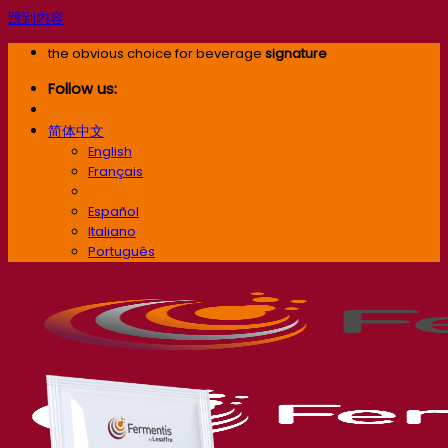
跳到内容
the obvious choice for beverage
signature
Follow us:
简体中文
English
Français
简体中文
Español
Italiano
Português