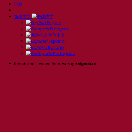
消息
简体中文
English
Français
简体中文
Español
Italiano
Português
the obvious choice for beverage
signature