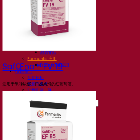
知识中心
专家见解
常见问题解答
视频
网络研讨会的录音
文档
啤酒技巧与窍门
葡萄酒文献
烈酒文献
Fermentis 应用
SafŒno™ FV 19
Fermentis 应用
找到我们
活动日历
适用于果味浓郁、口感柔滑的红葡萄酒。
经销商名单
让我们谈一谈
消息
搜索：
Contact