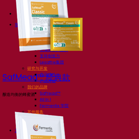
我们的公司
关于我们
发酵专家
Fermentis 园区
充满热情的团队
支持创造力
Lesaffre集团
研究与开发
产品特性
SafMead™ 经典款
产品开发
我们的品牌
SafYeast™
酿造均衡的蜂蜜酒
All In 1
Fermentis 学院
其他服务
委托制造
酒水饮料品鉴
发酵解决方案
啤酒