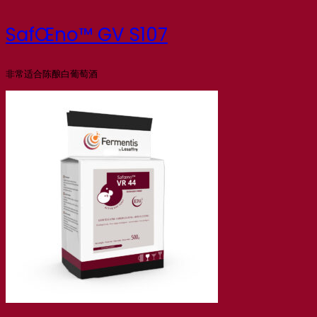
SafŒno™ GV S107
非常适合陈酿白葡萄酒