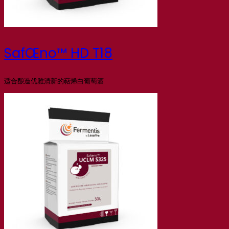
SafŒno™ HD T18
适合酿造优雅清新的萜烯白葡萄酒