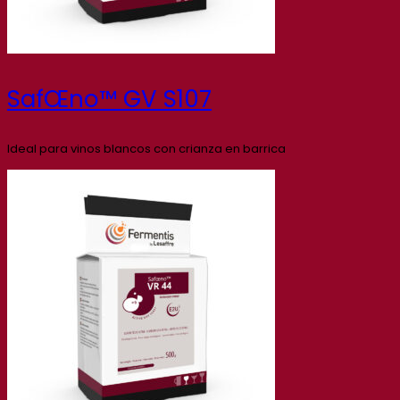
SafŒno™ GV S107
Ideal para vinos blancos con crianza en barrica