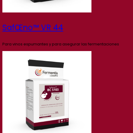
SafŒno™ VR 44
Para vinos espumantes y para asegurar las fermentaciones