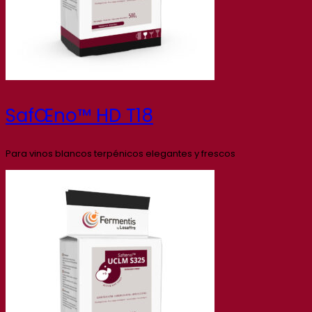
SafŒno™ HD T18
Para vinos blancos terpénicos elegantes y frescos