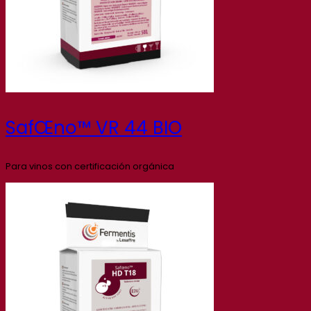
SafŒno™ VR 44 BIO
Para vinos con certificación orgánica