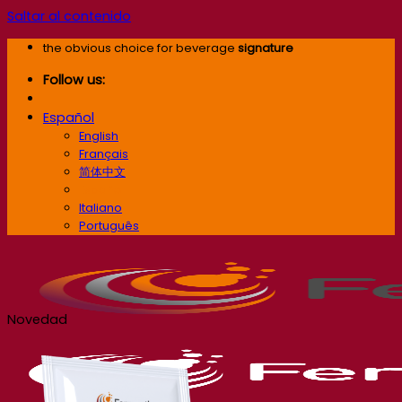
Saltar al contenido
the obvious choice for beverage
signature
Follow us:
Español
English
Français
简体中文
Español
Italiano
Português
Novedad