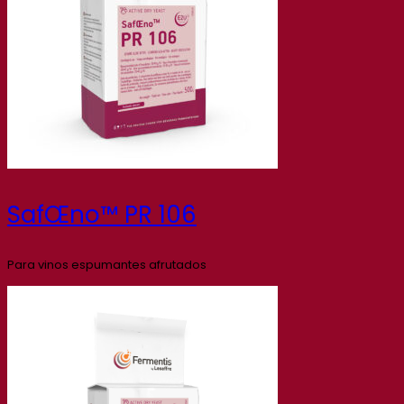
SafŒno™ PR 106
Para vinos espumantes afrutados