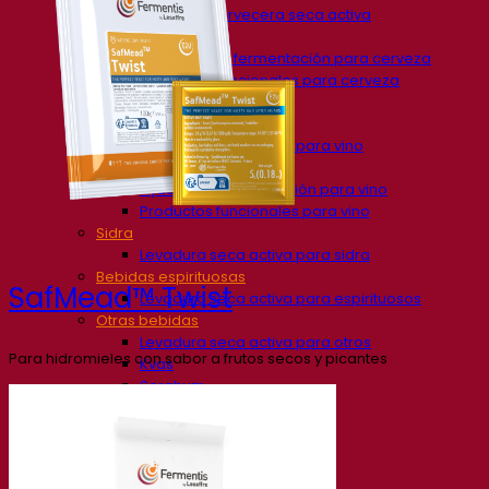
Levadura cervecera seca activa
Bacterias
Auxiliares de fermentación para cerveza
Productos funcionales para cerveza
Estilos de cerveza
Vino
Levadura seca activa para vino
Enzymes
Ayudas de fermentación para vino
Productos funcionales para vino
Sidra
Levadura seca activa para sidra
Bebidas espirituosas
SafMead™ Twist
Levadura seca activa para espirituosos
Otras bebidas
Levadura seca activa para otros
Para hidromieles con sabor a frutos secos y picantes
Kvas
Sorghum
Café
Academia Fermentis
Academia Fermentis
Recursos