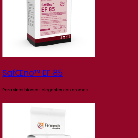
SafŒno™ EF 85
Para vinos blancos elegantes con aromas