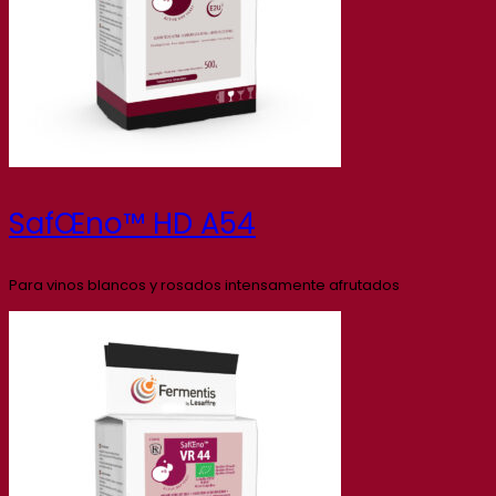
SafŒno™ HD A54
Para vinos blancos y rosados intensamente afrutados