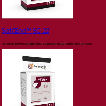
SafŒno™ SC 22
La cepa primogénita para respetar la tipicidad del terruño