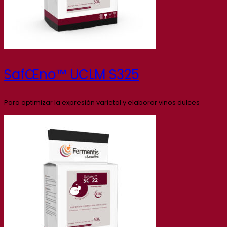
SafŒno™ UCLM S325
Para optimizar la expresión varietal y elaborar vinos dulces