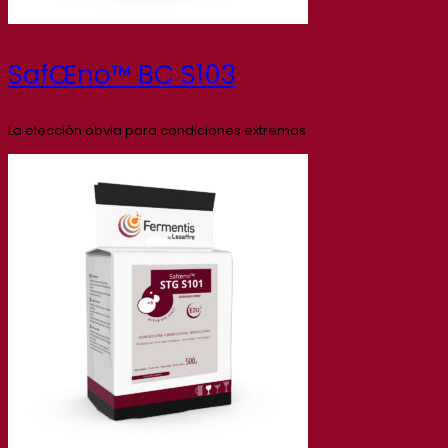
SafŒno™ BC S103
La elección obvia para condiciones extremas