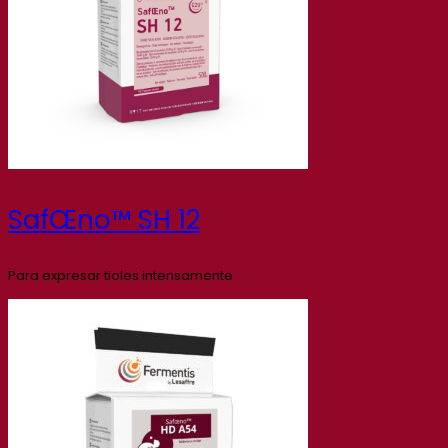
SafŒno™ SH 12
Para expresar tioles intensamente