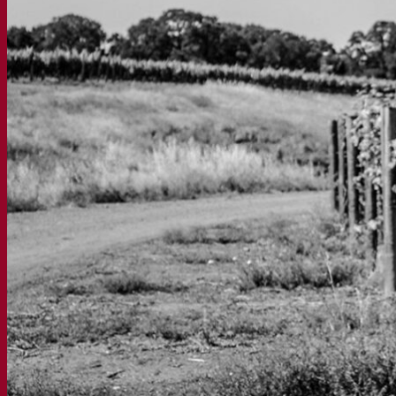
Documentations
Pour la Bière
Pour le Vin
Pour les Spiritueux
App Fermentis
Application de Fermentis
Nous trouver
Calendrier des événements
Nos distributeurs
Parlons-en
Actualités
Recherche pour :
Contact