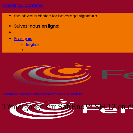
Passer au contenu
the obvious choice for beverage
signature
Suivez-nous en ligne:
Français
English
Français
Actualités de l'entreprise
,
Fermentation
,
Interviews
,
Vin & Œnologie
Témoignage sur SafŒno™ SH 12 en dir