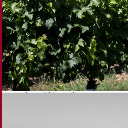
Produits fonctionnels
Styles de bière
Vin et œnologie
Levure sèche active
Enzymes
Aide à la fermentation
Produits fonctionnels
Cidre
Levure sèche active
Spiritueux
Levure sèche active
Autres boissons
Alcool base neutre
Kvas
Sorgho
Café
Fermentis Academy
A propos de la Fermentis Academy
Ressources
Centre de connaissances
Avis d’experts
FAQ
Vidéos
Enregistrements de webinaires