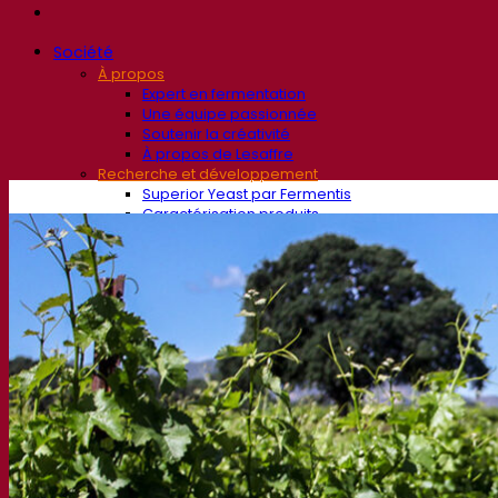
Société
À propos
Expert en fermentation
Une équipe passionnée
Soutenir la créativité
À propos de Lesaffre
Recherche et développement
Superior Yeast par Fermentis
Caractérisation produits
Développement de produits
Nos marques
E2U™ – Easy To Use
SafYeast™
All In 1™
Fermentis Academy™
Autres services
Fabrication à façon
Dégustations de boissons
Solutions de fermentation
Bière et brasserie
Levure sèche active
Bactéries
Aides à la fermentation