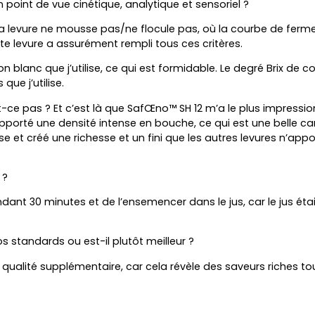
 point de vue cinétique, analytique et sensoriel ?
la levure ne mousse pas/ne flocule pas, où la courbe de fermen
te levure a assurément rempli tous ces critères.
on blanc que j’utilise, ce qui est formidable. Le degré Brix de 
que j’utilise.
’est-ce pas ? Et c’est là que SafŒno™ SH 12 m’a le plus impressi
porté une densité intense en bouche, ce qui est une belle cara
 et créé une richesse et un fini que les autres levures n’apport
 ?
ant 30 minutes et de l’ensemencer dans le jus, car le jus était 
 standards ou est-il plutôt meilleur ?
e qualité supplémentaire, car cela révèle des saveurs riches to