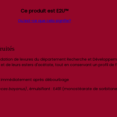
Ce produit est E2U™
Qu'est-ce que cela signifie?
ruités
ation de levures du département Recherche et Développement
é et de leurs esters d'acétate, tout en conservant un profil de
/hl, immédiatement après débourbage
yces bayanus)
, émulsifiant : E491 (monostéarate de sorbitan