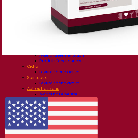
Bière et brasserie
Levure sèche active
Bactéries
Aides à la fermentation
Produits fonctionnels
Styles de bière
Vin et œnologie
Levure sèche active
Enzymes
Aide à la fermentation
Produits fonctionnels
Cidre
Levure sèche active
Spiritueux
Levure sèche active
Autres boissons
Alcool base neutre
Kvas
Sorgho
Café
Fermentis Academy
A propos de la Fermentis Academy
Ressources
Centre de connaissances