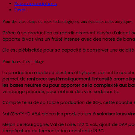
Recommandations
Essai
Pour des vins blancs ou rosés technologiques, aux évidentes notes amyliques
Grâce à sa production extraordinairement élevée d’alcool 
apporte à vos vins un fruité intense avec des notes de bana
Elle est plébiscitée pour sa capacité à conserver une acidit
Pour bases d'assemblage
La production modérée d'esters éthyliques par cette souch
permet de
renforcer systématiquement l'intensité aromatiq
les bases neutres ou pour apporter de la complexité aux b
vendange précoce, pour obtenir des vins séduisants.
Compte tenu de sa faible production de SO
, cette souche
2
SafŒno™ HD A54 aidera les producteurs
à valoriser leurs vi
Melon de Bourgogne, Val de Loire, 12,2 % vol., ajout de DAP po
température de fermentation constante 18 °C.