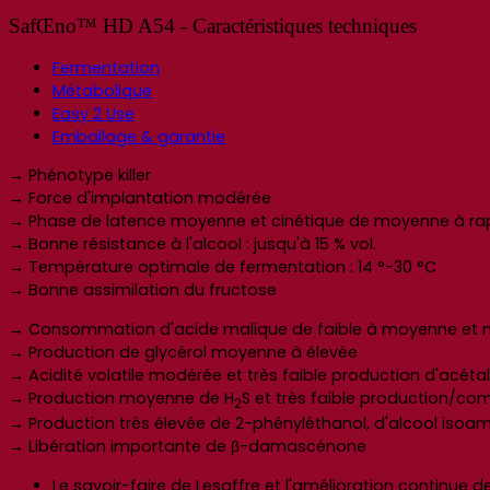
SafŒno™ HD A54 - Caractéristiques techniques
Fermentation
Métabolique
Easy 2 Use
Emballage & garantie
→ Phénotype killer
→ Force d'implantation modérée
→ Phase de latence moyenne et cinétique de moyenne à rap
→ Bonne résistance à l'alcool : jusqu'à 15 % vol.
→ Température optimale de fermentation : 14 °-30 °C
→ Bonne assimilation du fructose
→ Consommation d'acide malique de faible à moyenne et mai
→ Production de glycérol moyenne à élevée
→ Acidité volatile modérée et très faible production d'acét
→ Production moyenne de H
S et très faible production/co
2
→ Production très élevée de 2-phényléthanol, d'alcool isoam
→ Libération importante de β-damascénone
Le savoir-faire de Lesaffre et l'amélioration continue