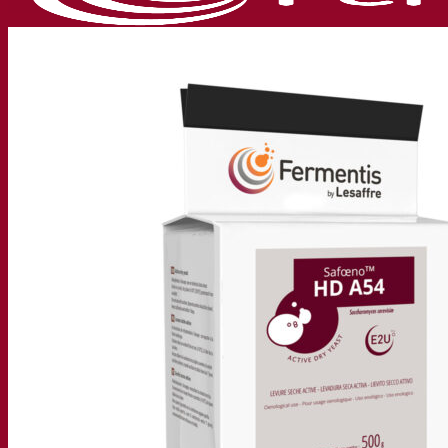
Société
À propos
Expert en fermentation
Une équipe passionnée
Soutenir la créativité
À propos de Lesaffre
Recherche et développement
Superior Yeast par Fermentis
Caractérisation produits
Développement de produits
Nos marques
E2U™ – Easy To Use
SafYeast™
All In 1™
Fermentis Academy™
Autres services
Fabrication à façon
Dégustations de boissons
Solutions de fermentation