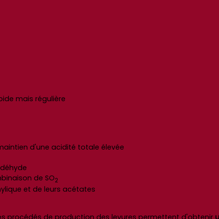
ide mais régulière
ntien d'une acidité totale élevée
aldéhyde
mbinaison de SO
2
ylique et de leurs acétates
 des procédés de production des levures permettent d'obtenir
u