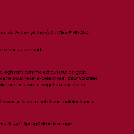
tate de 2-phényléthyle), SafŒno™ HD A54
libre très gourmand.
le, agissant comme exhausteur de goût,
 cette souche un excellent outil
pour valoriser
éliminer les arômes végétaux dus à une
t favorise les fermentations malolactiques.
vec 30 g/hl SpringCell au levurage,