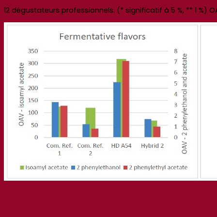
12 dégustateurs professionnels. (* significatif à 5 %, ** 1 %)