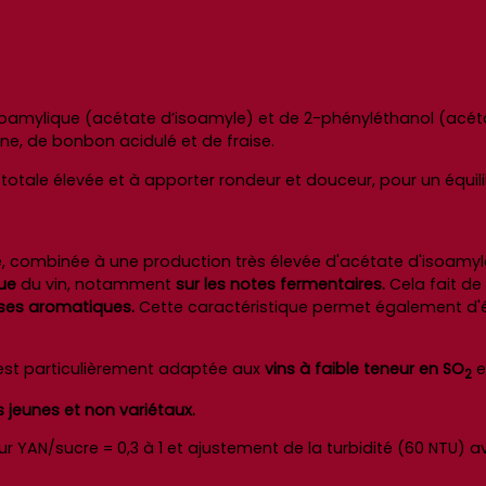
isoamylique (acétate d’isoamyle) et de 2-phényléthanol (acé
ne, de bonbon acidulé et de fraise.
é totale élevée et à apporter rondeur et douceur, pour un équi
e, combinée à une production très élevée d'acétate d'isoamy
ue
du vin, notamment
sur les notes fermentaires.
Cela fait de
ases aromatiques.
Cette caractéristique permet également d'
 est particulièrement adaptée aux
vins à faible teneur en SO
e
2
ns jeunes et non variétaux.
ur YAN/sucre = 0,3 à 1 et ajustement de la turbidité (60 NTU) a