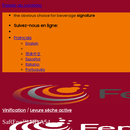
Passer au contenu
the obvious choice for beverage
signature
Suivez-nous en ligne:
Français
English
Français
简体中文
Español
Italiano
Português
Vinification
/
Levure sèche active
SafŒno™ HD A54