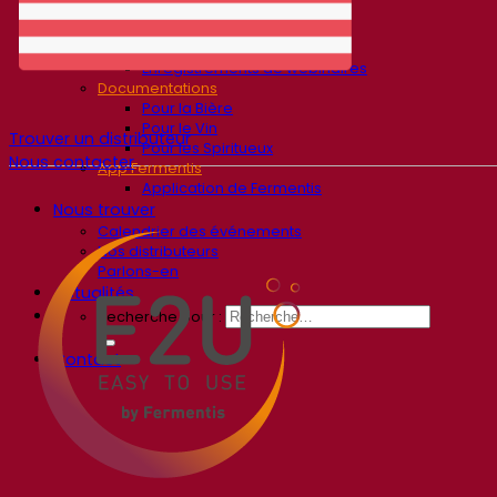
Avis d’experts
FAQ
Vidéos
Enregistrements de webinaires
Documentations
Pour la Bière
Pour le Vin
Trouver un distributeur
Pour les Spiritueux
Nous contacter
App Fermentis
Application de Fermentis
Nous trouver
Calendrier des événements
Nos distributeurs
Parlons-en
Actualités
Recherche pour :
Contact