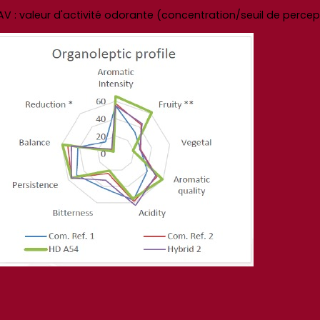
 OAV : valeur d'activité odorante (concentration/seuil de percep