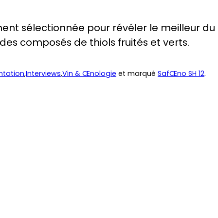
ent sélectionnée pour révéler le meilleur d
 des composés de thiols fruités et verts.
ntation
,
Interviews
,
Vin & Œnologie
et marqué
SafŒno SH 12
.