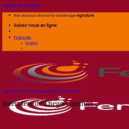
Passer au contenu
the obvious choice for beverage
signature
Suivez-nous en ligne:
Français
English
Français
Actualités de l'entreprise
,
Fermentation
,
Interviews
,
Vin & Œnologie
Interview de Diego Guzmán