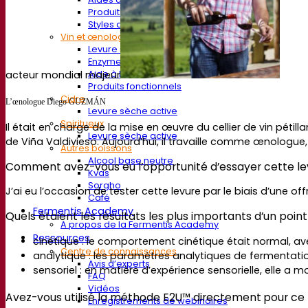
Produits fonctionnels
Styles de bière
Vin et œnologie
Levure sèche active
Enzymes
acteur mondial majeur
Aide à la fermentation
Produits fonctionnels
Cidre
L’œnologue Diego GUZMÁN
Levure sèche active
Spiritueux
Il était en charge de la mise en œuvre du cellier de vin péti
Levure sèche active
de Viña Valdivieso. Aujourd’hui, il travaille comme œnologue
Autres boissons
Alcool base neutre
Comment avez-vous eu l’opportunité d’essayer cette le
Kvas
Sorgho
J’ai eu l’occasion de tester cette levure par le biais d’une o
Café
Fermentis Academy
Quels étaient les résultats les plus importants d’un point
A propos de la Fermentis Academy
Ressources
cinétique : le comportement cinétique était normal, av
Centre de connaissances
analytique : les paramètres analytiques de fermentat
Avis d’experts
sensoriel : en matière d’expérience sensorielle, elle a
FAQ
Vidéos
Avez-vous utilisé la méthode E2U™ directement
pour ce 
Enregistrements de webinaires