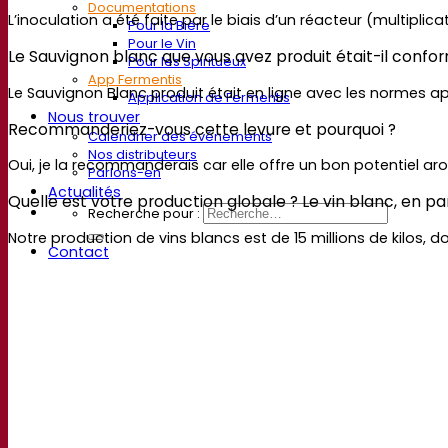
Documentations
L’inoculation a été faite par le biais d’un réacteur (multiplicat
Pour la Bière
Pour le Vin
Le Sauvignon blanc que vous avez produit était-il conform
Pour les Spiritueux
App Fermentis
Le Sauvignon Blanc produit était en ligne avec les normes ap
Application de Fermentis
Nous trouver
Recommanderiez-vous cette levure et pourquoi ?
Calendrier des événements
Nos distributeurs
Oui, je la recommanderais car elle offre un bon potentiel ar
Parlons-en
Actualités
Quelle est votre production globale ? Le vin blanc, en p
Recherche pour :
Notre production de vins blancs est de 15 millions de kilos,
Contact