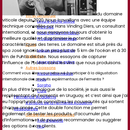
Produits fonctionnels
Styles de bière
du domaine
Vin et œnologie
viticole depuis 2020. Nous travaillons avec une équipe
Levure sèche active
technique conseillée par Hans Vinding Diers, un consultant
Enzymes
international, et nous essayons toujours d’obtenir la
Aide à la fermentation
meilleure qualité et d’optimiser le potentiel des
Produits fonctionnels
caractéristiques des terres. Le domaine est situé près du
Cidre
spa José Ignacio, à un peu plus de 5 km de l’océan et à 30
Levure sèche active
Spiritueux
km de Punta del Este. Nous essayons de capturer
Levure sèche active
l’influence de l’océan dans les vins que nous produisons.
Autres boissons
Comment vous êtes-vous retrouvé à participer à la dégustation
Alcool base neutre
Kvas
internationale des produits expérimentaux de Fermentis ?
Sorgho
En plus d’être l’œnologue de la société, je suis aussi le
Café
représentant de Fermentis en Uruguay, et c’est ainsi que j’ai
Fermentis Academy
eu l’opportunité de connaîtres les nouveautés qui sortent
A propos de la Fermentis Academy
chaque année. Cette double fonction me permet
Ressources
également de tester les produits, d’accumuler plus
Centre de connaissances
d’informations et de pouvoir recommander ou suggérer
Avis d’experts
des options à nos clients.
FAQ