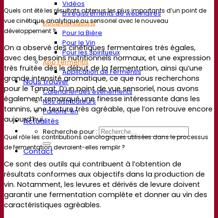
Vidéos
Quels ont été les résultats obtenus les plus importants d’un point de
Enregistrements de webinaires
vue cinétique, analytique ou sensoriel avec le nouveau
Documentations
développement ?
Pour la Bière
Pour le Vin
On a observé des cinétiques fermentaires très égales,
Pour les Spiritueux
avec des besoins nutritionnels normaux, et une expression
App Fermentis
très fruitée dès le début de la fermentation, ainsi qu’une
Application de Fermentis
grande intensité aromatique, ce que nous recherchons
Nous trouver
pour le Tannat. D’un point de vue sensoriel, nous avons
Calendrier des événements
également remarqué une finesse intéressante dans les
Nos distributeurs
tannins, une texture très agréable, que l’on retrouve encore
Parlons-en
aujourd’hui.
Actualités
Recherche pour :
Quel rôle les contributions oenologiques utilisées dans le processus
de fermentation devraient-elles remplir ?
Contact
Ce sont des outils qui contribuent à l’obtention de
résultats conformes aux objectifs dans la production de
vin. Notamment, les levures et dérivés de levure doivent
garantir une fermentation complète et donner au vin des
caractéristiques agréables.