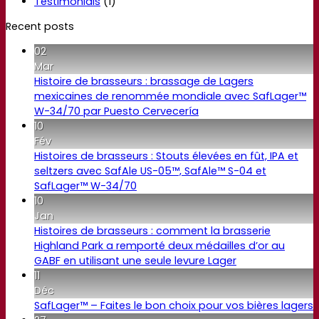
Testimonials
(1)
Recent posts
02
Mar
Histoire de brasseurs : brassage de Lagers
mexicaines de renommée mondiale avec SafLager™
W-34/70 par Puesto Cervecería
10
Fév
Histoires de brasseurs : Stouts élevées en fût, IPA et
seltzers avec SafAle US-05™, SafAle™ S-04 et
SafLager™ W-34/70
10
Jan
Histoires de brasseurs : comment la brasserie
Highland Park a remporté deux médailles d’or au
GABF en utilisant une seule levure Lager
11
Déc
SafLager™ – Faites le bon choix pour vos bières lagers