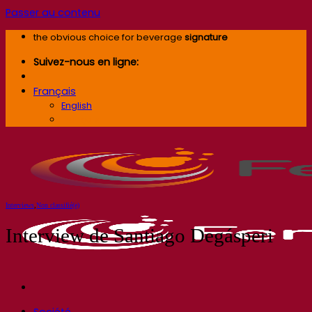
Passer au contenu
the obvious choice for beverage
signature
Suivez-nous en ligne:
Français
English
Français
Interviews
,
Non classifié(e)
Interview de Santiago Degásperi
Société