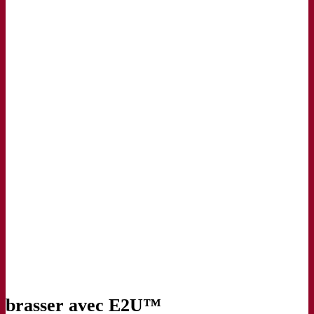
brasser avec E2U™