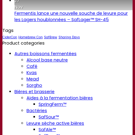
27
Nov
Fermentis lance une nouvelle souche de levure pour
les Lagers houblonnées – SafLager™ SH-45
Tags
CiderCon
Homebrew Con
SafBrew
Sharing Days
Product categories
Autres boissons fermentées
Alcool base neutre
Café
Kvas
Mead
Sorgho
Bières et brasserie
Aides à la fermentation bières
SpringFerm™
Bactéries
SafSour™
Levure sèche active bières
SafAle™