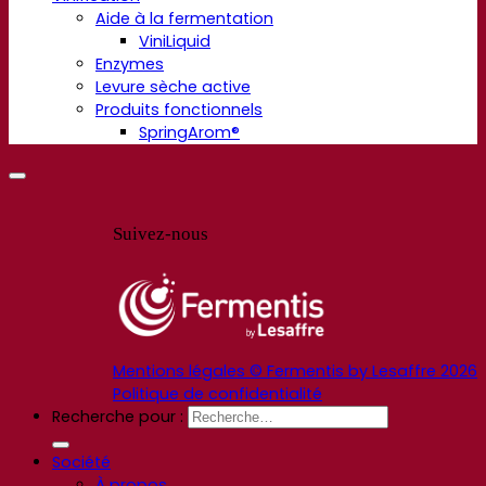
Aide à la fermentation
ViniLiquid
Enzymes
Levure sèche active
Produits fonctionnels
SpringArom®
Suivez-nous
Mentions légales © Fermentis by Lesaffre 2026
Politique de confidentialité
Recherche pour :
Société
À propos