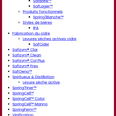
SafBrew™
SafLager™
Produits fonctionnels
Spring'Blanche™
Styles de bières
IPA
Fabrication du cidre
Levures sèches actives cidre
SafCider
Safizym® Clar
Safizym® Clean
Safizym® Col Plus
Safizym® Pres
SafOeno™
Spiritueux & Distillation
Levure sèche active
Spring'Finer™
SpringCell™
SpringCell™ Color
SpringCell™ Manno
SpringFerm™
Vinification