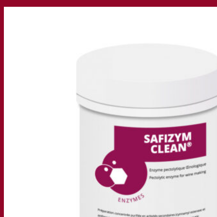
Société
À propos
Expert en fermentation
Une équipe passionnée
Soutenir la créativité
À propos de Lesaffre
Recherche et développement
Superior Yeast par Fermentis
Caractérisation produits
Développement de produits
Nos marques
E2U™ – Easy To Use
SafYeast™
All In 1™
Fermentis Academy™
Autres services
Fabrication à façon
Dégustations de boissons
Solutions de fermentation