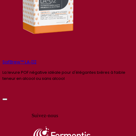
SafBrew™ LA‑02
La levure POF négative idéale pour d'élégantes bières à faible
teneur en alcool ou sans alcool
Suivez-nous