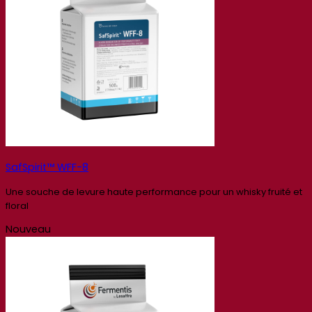
SafSpirit™ WFF-8
Une souche de levure haute performance pour un whisky fruité et
floral
Nouveau