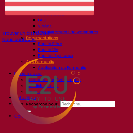
Ressources
Centre de connaissances
Avis d’experts
FAQ
Vidéos
Enregistrements de webinaires
Trouver un distributeur
Documentations
Nous contacter
Pour la Bière
Pour le Vin
Pour les Spiritueux
App Fermentis
Application de Fermentis
Nous trouver
Calendrier des événements
Nos distributeurs
Parlons-en
Actualités
Recherche pour :
Contact