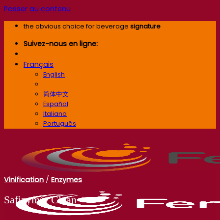
Passer au contenu
the obvious choice for beverage
signature
Suivez-nous en ligne:
Français
English
Français
简体中文
Español
Italiano
Português
Vinification
/
Enzymes
Safizym® Clean