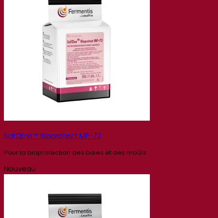
SafŒno™ Bioprotect MP-72
Pour la bioprotection des baies et des moûts
Nouveau