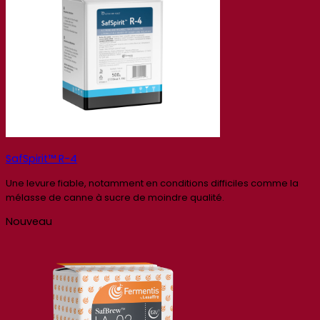
SafSpirit™ R-4
Une levure fiable, notamment en conditions difficiles comme la
mélasse de canne à sucre de moindre qualité.
Nouveau