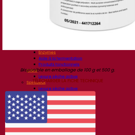
Bière et brasserie
Levure sèche active
Bactéries
Aides à la fermentation
Produits fonctionnels
Styles de bière
Vin et œnologie
Levure sèche active
Enzymes
Aide à la fermentation
Produits fonctionnels
Disponible en emballage de 100 g et 500 g.
Cidre
Levure sèche active
TÉLÉCHARGER LA FICHE TECHNIQUE
Spiritueux
Levure sèche active
Autres boissons
Alcool base neutre
Kvas
Sorgho
Café
Fermentis Academy
A propos de la Fermentis Academy